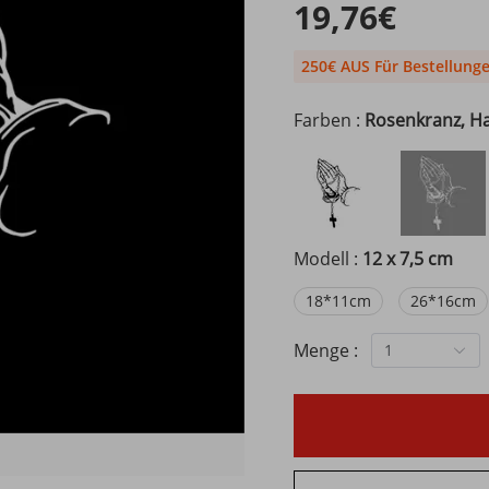
19,76€
250€ AUS Für Bestellung
Farben :
Rosenkranz, H
Modell :
12 x 7,5 cm
18*11cm
26*16cm
Menge :
1