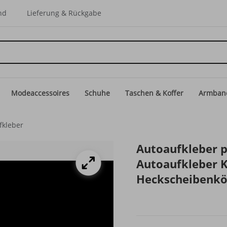
nd
Lieferung & Rückgabe
Modeaccessoires
Schuhe
Taschen & Koffer
Armban
fkleber
Autoaufkleber p
Autoaufkleber 
Heckscheibenkö
wasserdicht