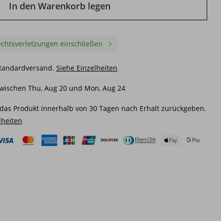
In den Warenkorb legen
chtsverletzungen einschließen
Standardversand.
Siehe Einzelheiten
zwischen Thu, Aug 20 und Mon, Aug 24
das Produkt innerhalb von 30 Tagen nach Erhalt zurückgeben.
lheiten
ard
Dekorative Karosserie Laser
Neues Produkt
r,
Auto Seitenstreifen DIY
Gitterflaggenbogen
Aufkleber
Reflektierender
tions-
Kratzerblockierender l
24,84€
18,40€
er
Streifen Autoradaufkle
Passender
31,45€
-21%
aus
22,53€
-18%
aus