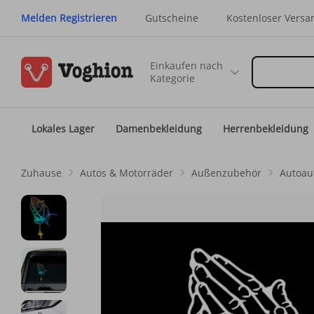
Melden Registrieren
Gutscheine
Kostenloser Versa
Einkaufen nach
Kategorie
Lokales Lager
Damenbekleidung
Herrenbekleidung
Zuhause
Autos & Motorräder
Außenzubehör
Autoau