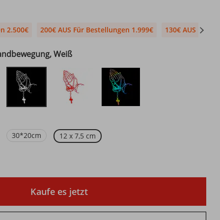
en 2.500€
200€ AUS Für Bestellungen 1.999€
130€ AUS Für Be
andbewegung, Weiß
30*20cm
12 x 7,5 cm
Kaufe es jetzt