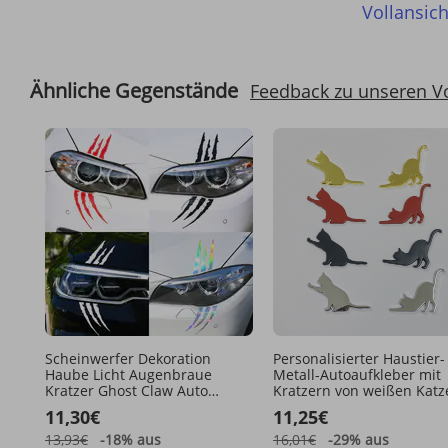
Vollansich
Ähnliche Gegenstände
Feedback zu unseren V
Scheinwerfer Dekoration
Personalisierter Haustier-
Haube Licht Augenbraue
Metall-Autoaufkleber mit
Kratzer Ghost Claw Auto
Kratzern von weißen Katz
Kreative Modifikation
(wasserfest) für Kühlschr
11,30€
11,25€
Personalisierte Aufkleber
und Kühlschrank
Wasserdicht
13,93€
-18%
aus
16,01€
-29%
aus