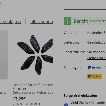
t
Bericht
orschlägen
alles sehen
Urheberre
Versand:
Kostenlos 
Lieferung:
Geschätzt 
Kehrt zurück:
Sie können 
Siehe Einze
Zahlungen:
Geeignet für Kotflügelseiten-
Passend für Toyota Alph
Karosserie-
Seitenschweller-Aufklebe
en
Dekorationsaufkleber aus
Autoaufkleber,
Sorgenfrei einkaufen
ank
Kohlefaser, personalisierte
personalisierter Modifika
17,25€
25,81€
Modifikation, universell
Kratzdekorationsaufkleb
Geld-Zurück-Garantie
20,67€
-16%
aus
37,50€
-31%
aus