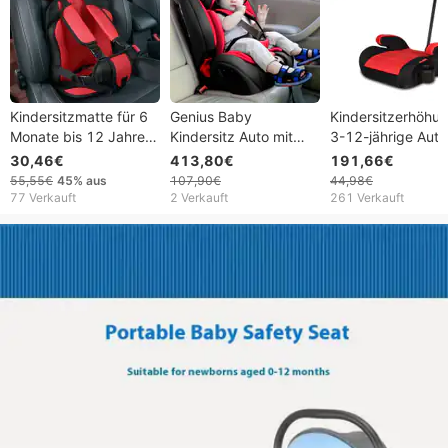
Kindersitzmatte für 6
Genius Baby
Kindersitzerhöhun
Monate bis 12 Jahre
Kindersitz Auto mit
3-12-jährige Auto
alt, atmungsaktive
ISOFIX/Latch Hard
großem Kinderaut
30,46€
413,80€
191,66€
Stuhlmatten,
Interface 9 Monate 12
tragbares, einfac
55,55€
45%
aus
107,90€
44,98€
Babyautositzkissen,
Jahre altes Baby
Kissen, universell 
77 Verkauft
2 Verkauft
261 Verkauft
verstellbares
Getränkehalter
Kinderwagen-
Sitzpolster