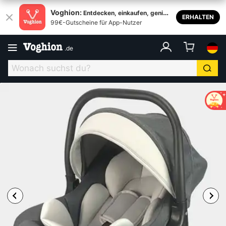
Voghion:
Entdecken, einkaufen, genieß
ERHALTEN
99€-Gutscheine für App-Nutzer
en
.
de