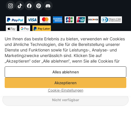
Um Ihnen das beste Erlebnis zu bieten, verwenden wir Cookies
und ähnliche Technologien, die für die Bereitstellung unserer
Dienste und Funktionen sowie für Leistungs-, Analyse- und
Marketingzwecke unerlässlich sind. Klicken Sie auf
€
EUR
Germany
„Akzeptieren“ oder „Alle ablehnen“, wenn Sie alle Cookies für
Leistungs-, Analyse- und Marketingzwecke zulassen oder
©
2026
Voghion
Alles ablehnen
ablehnen möchten. Weitere Informationen finden Sie in unserer
Terms & amp; Bedingungen
Datenschutz- und Cookie-Richtlinie
Datenschutz- und Cookie-Richtlinie
Akzeptieren
Community-Richtlinien
Cookie-Einstellungen
Nicht verfügbar
Unterstützende Versandart
137,57€