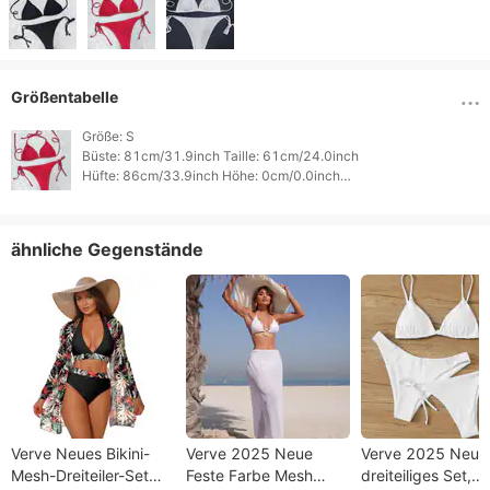
Größentabelle
Größe: S

Büste: 81cm/31.9inch Taille: 61cm/24.0inch

Hüfte: 86cm/33.9inch Höhe: 0cm/0.0inch

Gewicht: 0cm/0.0inch 
ähnliche Gegenstände
Verve Neues Bikini-
Verve 2025 Neue
Verve 2025 Neue
Mesh-Dreiteiler-Set
Feste Farbe Mesh
dreiteiliges Set,