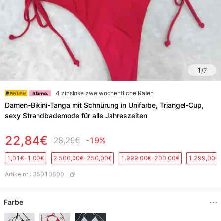
1
/
7
4 zinslose zweiwöchentliche Raten
Damen-Bikini-Tanga mit Schnürung in Unifarbe, Triangel-Cup,
sexy Strandbademode für alle Jahreszeiten
22,84€
28,29€
-19%
1,01€-1,00€
2.500,00€-250,00€
1.999,00€-200,00€
1.299,00€
Artikelnr.
:
35010800
Farbe