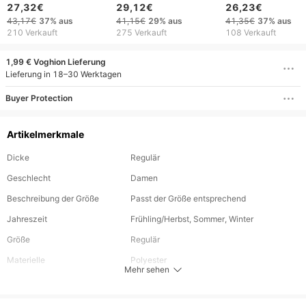
Badeanzug Sommer
Langen Rock Mode
modischer Bikini, 
27,32€
29,12€
26,23€
Sonnenschutz Cover-
Sexy Badeanzug
Quellen, Bademod
43,17€
37%
aus
41,15€
29%
aus
41,35€
37%
aus
Up Bademode für
frauen Bikini Drei-
Frauen
210 Verkauft
275 Verkauft
108 Verkauft
Damen
Stück Set Bademode
1,99 € Voghion Lieferung
Lieferung in 18–30 Werktagen
Buyer Protection
Artikelmerkmale
Dicke
Regulär
Geschlecht
Damen
Beschreibung der Größe
Passt der Größe entsprechend
Jahreszeit
Frühling/Herbst, Sommer, Winter
Größe
Regulär
Materielle
Polyester
Mehr sehen
Stil
Sexy Stil, Urlaubsstil