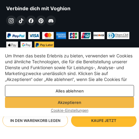
Verbinde dich mit Voghion
Um Ihnen das beste Erlebnis zu bieten, verwenden wir Cookies
und ähnliche Technologien, die für die Bereitstellung unserer
Dienste und Funktionen sowie für Leistungs-, Analyse- und
Marketingzwecke unerlässlich sind. Klicken Sie auf
€
EUR
Germany
„Akzeptieren“ oder „Alle ablehnen“, wenn Sie alle Cookies für
Leistungs-, Analyse- und Marketingzwecke zulassen oder
©
2026
Voghion
Alles ablehnen
ablehnen möchten. Weitere Informationen finden Sie in unserer
Terms & amp; Bedingungen
Datenschutz- und Cookie-Richtlinie
Datenschutz- und Cookie-Richtlinie
Akzeptieren
Community-Richtlinien
Cookie-Einstellungen
IN DEN WARENKORB LEGEN
KAUFE JETZT
Unterstützende Versandart