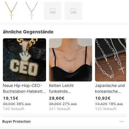
ähnliche Gegenstände
Neue Hip-Hop-CEO-
Ketten Leicht
Japanische und
Buchstaben-Halskette
funkelnde
koreanische
mit übertriebenem
Diamanthalskette
personalisierte St
19,15€
28,60€
10,92€
Design, trendige
Damen High-End-
Hip Hop Jump Di
30,93€
38%
aus
38,95€
27%
aus
13,42€
19%
aus
Legierungsdiamant-
Accessoires Einfache
Mehrschichtige
130 Verkauft
221 Verkauft
122 Verkauft
Halskette mit
abziehbare
Halskette Kreuz
englischem Alphabet
Schlüsselbeinkette
Hangtag Earth Co
Buyer Protection
Pulloverkette