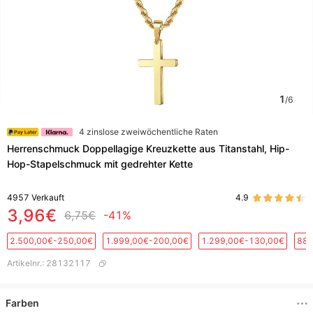
1
/
6
4 zinslose zweiwöchentliche Raten
Herrenschmuck Doppellagige Kreuzkette aus Titanstahl, Hip-
Hop-Stapelschmuck mit gedrehter Kette
4957
Verkauft
4.9
3,96€
6,75€
-41%
2.500,00€-250,00€
1.999,00€-200,00€
1.299,00€-130,00€
889
Artikelnr.
:
28132117
Farben