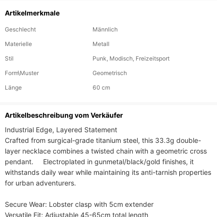
Artikelmerkmale
Geschlecht
Männlich
Materielle
Metall
Stil
Punk, Modisch, Freizeitsport
Form\Muster
Geometrisch
Länge
60 cm
Artikelbeschreibung vom Verkäufer
​​Industrial Edge, Layered Statement​​

Crafted from surgical-grade titanium steel, this 33.3g double-
layer necklace combines a twisted chain with a geometric cross 
pendant.     Electroplated in gunmetal/black/gold finishes, it 
withstands daily wear while maintaining its anti-tarnish properties 
for urban adventurers.

​​Secure Wear​​: Lobster clasp with 5cm extender

​​Versatile Fit​​: Adjustable 45-65cm total length
