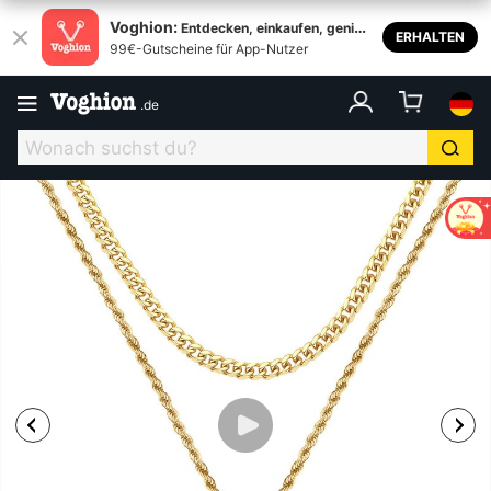
Voghion:
Entdecken, einkaufen, genieß
ERHALTEN
99€-Gutscheine für App-Nutzer
en
.
de