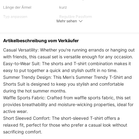
Länge der Ärmel
kurz
Typ anpassen
Reguläre Passform
Mehr sehen
Elastizität
Mikroelastisch
Untere Länge
Kurz
Artikelbeschreibung vom Verkäufer
Casual Versatility: Whether you're running errands or hanging out 
with friends, this casual set is versatile enough for any occasion.

Easy-to-Wear Suit: The shorts and T-shirt combination makes it 
easy to put together a quick and stylish outfit in no time.

Summer Trendy Design: This Men's Summer Trendy T-Shirt and 
Shorts Suit is designed to keep you stylish and comfortable 
during the hot summer months.

Waffle Sports Fabric: Crafted from waffle sports fabric, this set 
provides breathability and moisture-wicking properties, ideal for 
active wear.

Short Sleeved Comfort: The short-sleeved T-shirt offers a 
relaxed fit, perfect for those who prefer a casual look without 
sacrificing comfort.