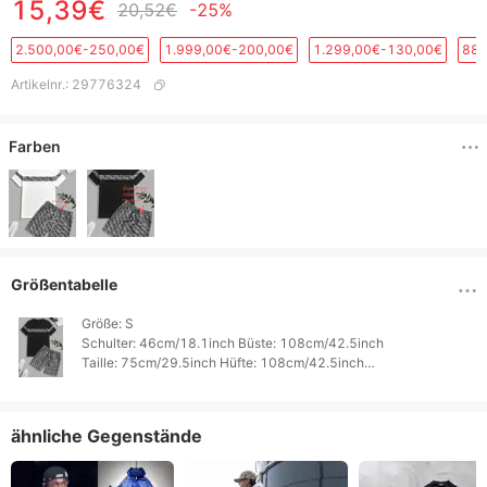
15,39€
20,52€
-25%
2.500,00€-250,00€
1.999,00€-200,00€
1.299,00€-130,00€
889
Artikelnr.
:
29776324
Farben
Größentabelle
Größe: S

Schulter: 46cm/18.1inch Büste: 108cm/42.5inch

Taille: 75cm/29.5inch Hüfte: 108cm/42.5inch

Ärmel: 22.5cm/8.9inch Oberteillänge: 74cm/29.1inch

Untere Länge: 48.9cm/19.3inch 
ähnliche Gegenstände