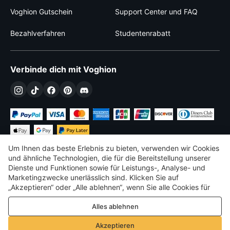
Voghion Gutschein
Support Center und FAQ
Bezahlverfahren
Studentenrabatt
Verbinde dich mit Voghion
Um Ihnen das beste Erlebnis zu bieten, verwenden wir Cookies
und ähnliche Technologien, die für die Bereitstellung unserer
Dienste und Funktionen sowie für Leistungs-, Analyse- und
Marketingzwecke unerlässlich sind. Klicken Sie auf
€
EUR
Germany
„Akzeptieren“ oder „Alle ablehnen“, wenn Sie alle Cookies für
Leistungs-, Analyse- und Marketingzwecke zulassen oder
©
2026
Voghion
Alles ablehnen
ablehnen möchten. Weitere Informationen finden Sie in unserer
Terms & amp; Bedingungen
Datenschutz- und Cookie-Richtlinie
Datenschutz- und Cookie-Richtlinie
Akzeptieren
Community-Richtlinien