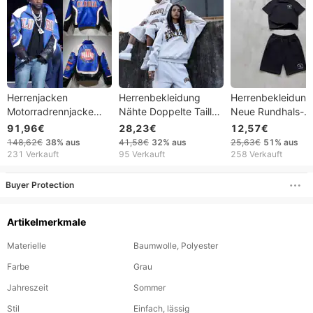
Herrenjacken
Herrenbekleidung
Herrenbekleidung
Motorradrennjacke
Nähte Doppelte Taille
Neue Rundhals-
Amerikanischer Stil
Hip Hop Rap Lose
Kurzarm-T-Shirts 
91,96€
28,23€
12,57€
Baseball
Hosen Freizeithosen
Stickereien aus
148,62€
38%
aus
41,58€
32%
aus
25,63€
51%
aus
Oberbekleidung
Jacquard, elastis
231 Verkauft
95 Verkauft
258 Verkauft
Winter
gerade Shorts,
Motorradbekleidung
trendiger, lässiger
Buyer Protection
Vintage Retro
Zweiteiler
Artikelmerkmale
Materielle
Baumwolle, Polyester
Farbe
Grau
Jahreszeit
Sommer
Stil
Einfach, lässig