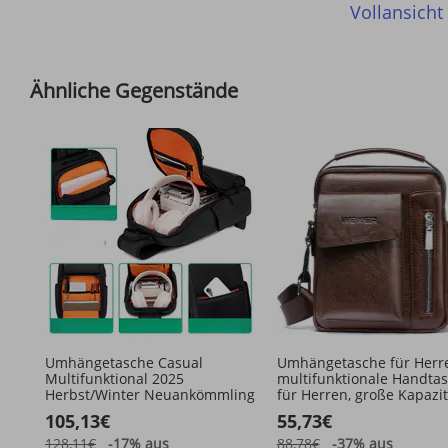
Vollansicht
Ähnliche Gegenstände
Umhängetasche Casual
Umhängetasche für Herr
Multifunktional 2025
multifunktionale Handta
Herbst/Winter Neuankömmling
für Herren, große Kapazit
PU-Ledertasche für Männ
105,13€
55,73€
Messenger Bags,
Einkaufstasche
128,11€
-17%
aus
88,78€
-37%
aus