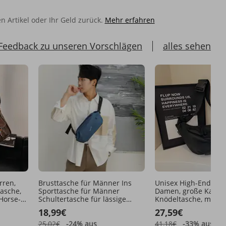
en Artikel oder Ihr Geld zurück.
Mehr erfahren
Feedback zu unseren Vorschlägen
alles sehen
rren,
Brusttasche für Männer Ins
Unisex High-End-Cro
asche,
Sporttasche für Männer
Damen, große Kapazi
Horse-
Schultertasche für lässige
Knödeltasche, modis
tasche,
Männer Hüfttasche für
vielseitige Motorrad
18,99€
27,59€
ntasche
modische Männer
für Herren
Umhängetasche für Männer
25,02€
-24%
aus
41,18€
-33%
aus