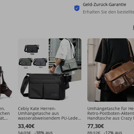
Geld-Zurück-Garantie
Erhalten Sie den bestellt
en,
Cebiy Kate Herren-
Umhängetasche für He
schen
Umhängetasche aus
Retro-Postboten-Aktent
ät,
wasserabweisendem PU-Leder,
Handtasche aus Crazy 
er,
verstellbarer Riemen, mehrere
Leder, Akten-Computer
33,40€
77,30€
Fächer, lässige Alltagstasche
Umhängetasche, Herre
54,03€
-38%
aus
88,12€
-12%
aus