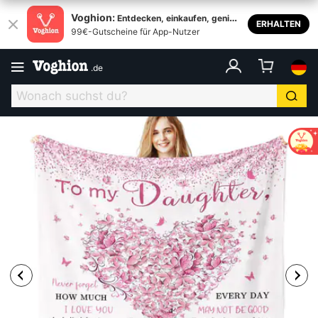
Voghion:
Entdecken, einkaufen, genieß
ERHALTEN
99€-Gutscheine für App-Nutzer
en
.
de