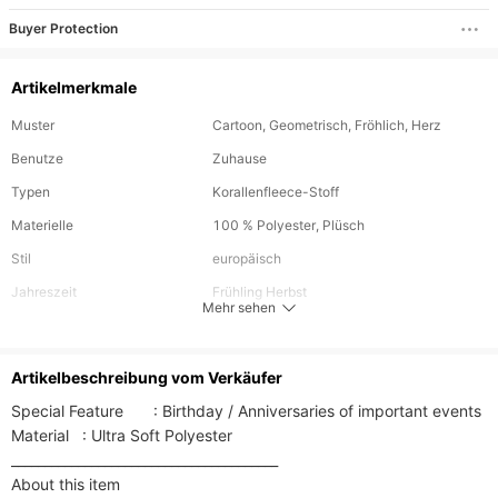
Buyer Protection
Artikelmerkmale
Muster
Cartoon, Geometrisch, Fröhlich, Herz
Benutze
Zuhause
Typen
Korallenfleece-Stoff
Materielle
100 % Polyester, Plüsch
Stil
europäisch
Jahreszeit
Frühling Herbst
Mehr sehen
Besonderheit
Tragbar, Anti-Pilling
Form
Rechteck
Artikelbeschreibung vom Verkäufer
Special Feature	: Birthday / Anniversaries of important events

Material	: Ultra Soft Polyester

________________________________________

About this item
