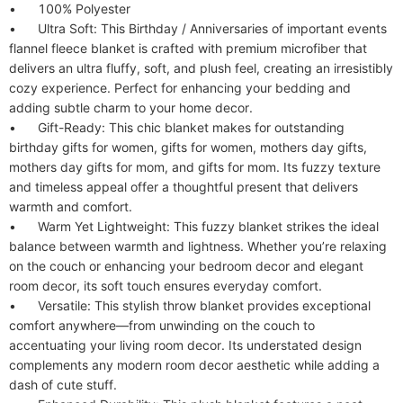
•	100% Polyester

•	Ultra Soft: This Birthday / Anniversaries of important events 
flannel fleece blanket is crafted with premium microfiber that 
delivers an ultra fluffy, soft, and plush feel, creating an irresistibly 
cozy experience. Perfect for enhancing your bedding and 
adding subtle charm to your home decor.

•	Gift-Ready: This chic blanket makes for outstanding 
birthday gifts for women, gifts for women, mothers day gifts, 
mothers day gifts for mom, and gifts for mom. Its fuzzy texture 
and timeless appeal offer a thoughtful present that delivers 
warmth and comfort.

•	Warm Yet Lightweight: This fuzzy blanket strikes the ideal 
balance between warmth and lightness. Whether you’re relaxing 
on the couch or enhancing your bedroom decor and elegant 
room decor, its soft touch ensures everyday comfort.

•	Versatile: This stylish throw blanket provides exceptional 
comfort anywhere—from unwinding on the couch to 
accentuating your living room decor. Its understated design 
complements any modern room decor aesthetic while adding a 
dash of cute stuff.
