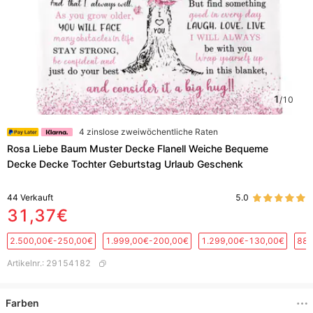
1
/
10
4 zinslose zweiwöchentliche Raten
Rosa Liebe Baum Muster Decke Flanell Weiche Bequeme
Decke Decke Tochter Geburtstag Urlaub Geschenk
44
Verkauft
5.0
31,37€
2.500,00€-250,00€
1.999,00€-200,00€
1.299,00€-130,00€
889
Artikelnr.
:
29154182
Farben