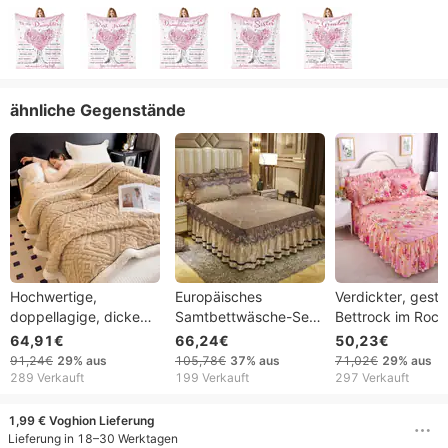
ähnliche Gegenstände
Hochwertige,
Europäisches
Verdickter, gest
doppellagige, dicke
Samtbettwäsche-Set
Bettrock im Rocks
und warme
(Einzelteil) mit
hautfreundlich, 
64,91€
66,24€
50,23€
Winterdecke aus
warmem
x 1,68 m, mit
91,24€
29%
aus
105,78€
37%
aus
71,02€
29%
aus
Korallenfleece mit
Spitzenbezug,
Spitzenrand,
289 Verkauft
199 Verkauft
297 Verkauft
Goldschildkrötenmuster
dreiteilig, 1,8 m breit,
schützender
– ideal für Büro, Sofa
einfarbig
Bettbezug
1,99 € Voghion Lieferung
oder als Kuscheldecke.
Lieferung in 18–30 Werktagen