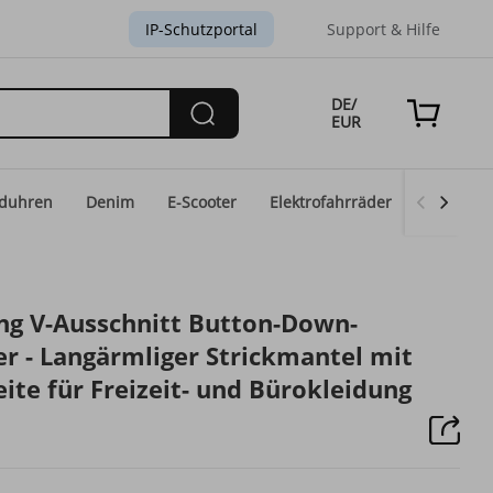
IP-Schutzportal
Support & Hilfe
DE/
EUR
duhren
Denim
E-Scooter
Elektrofahrräder
Eid-Mod
g V-Ausschnitt Button-Down-
er - Langärmliger Strickmantel mit
ite für Freizeit- und Bürokleidung