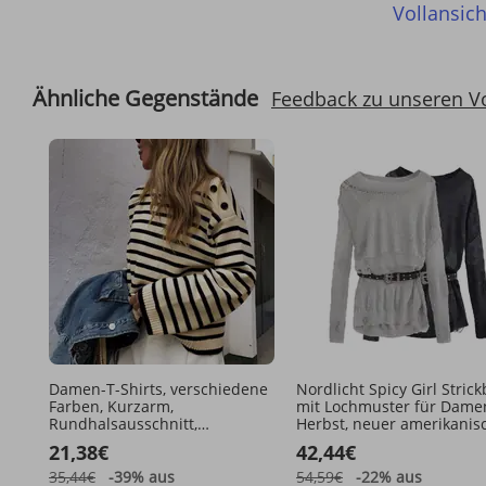
Vollansich
Ähnliche Gegenstände
Feedback zu unseren V
Damen-T-Shirts, verschiedene
Nordlicht Spicy Girl Stric
Farben, Kurzarm,
mit Lochmuster für Dame
Rundhalsausschnitt,
Herbst, neuer amerikanis
Baumwollmischung,
Stil, sexy schulterfrei,
21,38€
42,44€
Freizeitkleidung,
figurbetont, langärmlig
Alltagstauglich
35,44€
-39%
aus
54,59€
-22%
aus