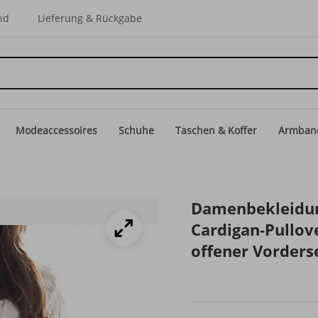
nd
Lieferung & Rückgabe
Modeaccessoires
Schuhe
Taschen & Koffer
Armban
Damenbekleidun
Cardigan-Pullov
offener Vorderse