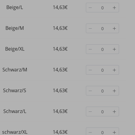
Beige/L
14,63€
Beige/M
14,63€
Beige/XL
14,63€
Schwarz/M
14,63€
Schwarz/S
14,63€
mit V-
„Eleganter, schulterfreier
Damen-Sweatshirt mit
Schwarz/L
14,63€
Pullover mit Cut-Outs für
Rundhalsausschnitt,
Damen
Damen – Laternenärmel-
schwerem Fleecefutter,
Design, feine Wollmischung,
amerikanischem Stil, be
29,03€
22,54€
lässiger Herbst-Winter-
dick gefüttert, lässig, lo
schwarz/XL
14,63€
Pullover“
geschnitten, ohne Kapu
35,95€
-19%
aus
33,05€
-31%
aus