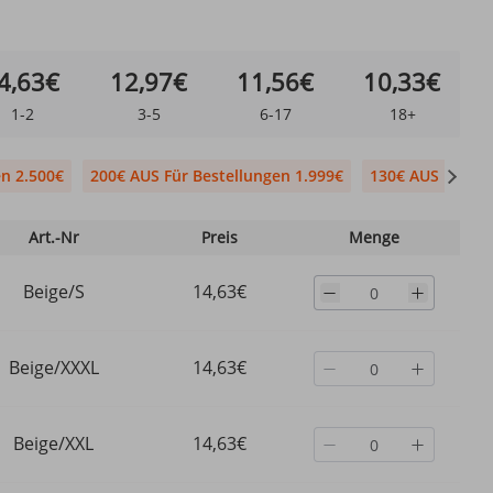
4,63€
12,97€
11,56€
10,33€
1-2
3-5
6-17
18+
en 2.500€
200€ AUS Für Bestellungen 1.999€
130€ AUS Für Be
Art.-Nr
Preis
Menge
Beige/S
14,63€
Beige/XXXL
14,63€
Beige/XXL
14,63€