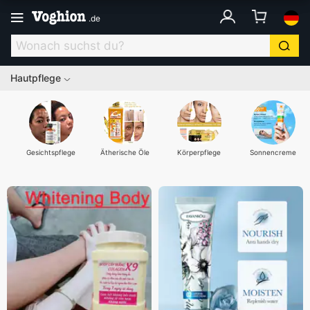
.
de
Hautpflege
Gesichtspflege
Ätherische Öle
Körperpflege
Sonnencreme