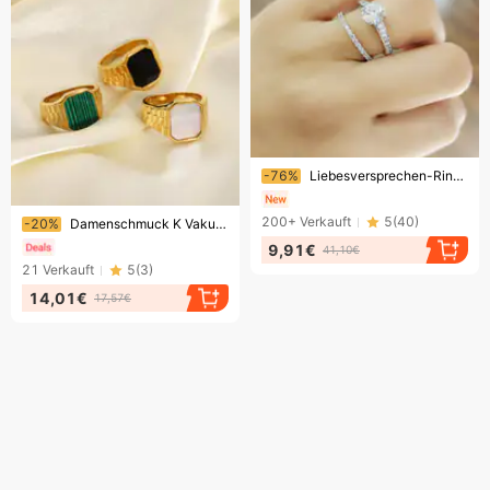
Endet bald!
-76%
Liebesversprechen-Ring-Set, weiblicher Element-Kristallring
Endet bald!
200+
Verkauft
5
(
40
)
-20%
Damenschmuck K Vakuumbeschichteter Edelstahlring Rechteckiger Edelstahlring
9,91€
41,10€
21
Verkauft
5
(
3
)
14,01€
17,57€