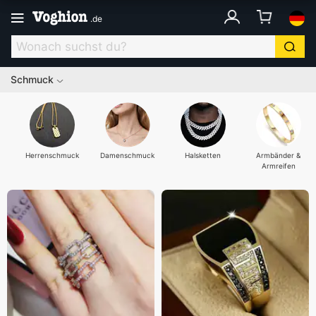
.
de
Schmuck
Herrenschmuck
Damenschmuck
Halsketten
Armbänder &
Armreifen