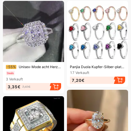
Endet bald!
Endet bald!
-55%
Unisex-Mode acht Herzen und acht Diamant-Mikro-Intarsien-Ring Licht Luxus-Gruppe Intarsien Verlobungsring
Panjia Duola Kupfer-Silber-plattierter Noble-Serie-Ring in Rot, Rosa und Weiß mit Herzmotiv
17
Verkauft
3
Verkauft
7,20€
3,35€
7,41€