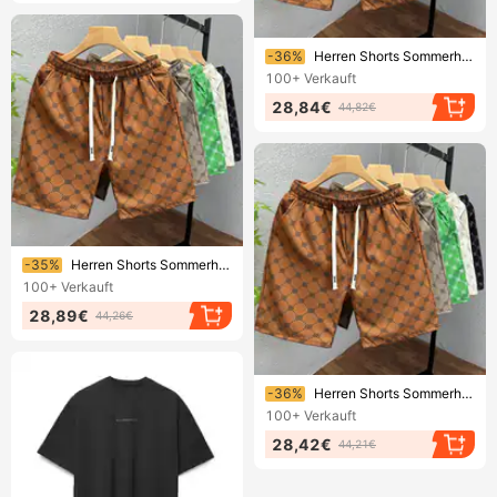
Endet bald!
-36%
Herren Shorts Sommerhose Bedruckte Herren Eisseide Atmungsaktive Freizeithose Strandmode Laufsport Basketballhose
100+
Verkauft
28,84€
44,82€
Endet bald!
-35%
Herren Shorts Sommerhose Bedruckte Herren Eisseide Atmungsaktive Freizeithose Strandmode Laufsport Basketballhose
100+
Verkauft
28,89€
44,26€
Endet bald!
-36%
Herren Shorts Sommerhose Bedruckte Herren Eisseide Atmungsaktive Freizeithose Strandmode Laufsport Basketballhose
100+
Verkauft
28,42€
44,21€