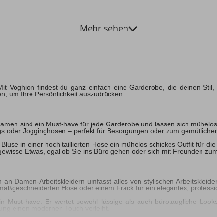
Mehr sehen
Mit Voghion findest du ganz einfach eine Garderobe, die deinen Stil
n, um Ihre Persönlichkeit auszudrücken.
für Damen sind ein Must-have für jede Garderobe und lassen sich mühe
ngs oder Jogginghosen – perfekt für Besorgungen oder zum gemütliche
luse in einer hoch taillierten Hose ein mühelos schickes Outfit für di
s gewisse Etwas, egal ob Sie ins Büro gehen oder sich mit Freunden zum
n an Damen-Arbeitskleidern umfasst alles von stylischen Arbeitskleider
 maßgeschneiderten Hose oder einem Frack für ein elegantes, professi
t ein Must-have. Er wertet sowohl lässige als auch bürotaugliche Look
idung einen modernen Touch verleiht.