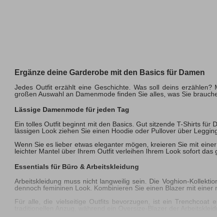
Ergänze deine Garderobe mit den Basics für Damen
Jedes Outfit erzählt eine Geschichte. Was soll deins erzählen? 
großen Auswahl an Damenmode finden Sie alles, was Sie brauche
Lässige Damenmode für jeden Tag
Ein tolles Outfit beginnt mit den Basics. Gut sitzende T-Shirts 
lässigen Look ziehen Sie einen Hoodie oder Pullover über Leggi
Wenn Sie es lieber etwas eleganter mögen, kreieren Sie mit einer B
leichter Mantel über Ihrem Outfit verleihen Ihrem Look sofort da
Essentials für Büro & Arbeitskleidung
Arbeitskleidung muss nicht langweilig sein. Die Voghion-Kollektio
dennoch femininen Look. Kombinieren Sie einen Blazer mit einer
Für alle, die vielseitige Outfits bevorzugen, ist ein Trenchcoa
traditionellen Anzug, während ein Oversize-Blazer der Arbeitskle