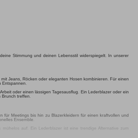
, deine Stimmung und deinen Lebensstil widerspiegelt. In unserer
los mit Jeans, Röcken oder eleganten Hosen kombinieren. Für einen
n Entspannen.
e Arbeit oder einen lässigen Tagesausflug. Ein Lederblazer oder ein
 Brunch treffen.
n für Meetings bis hin zu Blazerkleidern für einen kraftvollen und
onelles Ensemble.
s mühelos auf. Ein Lederblazer ist eine trendige Alternative zum