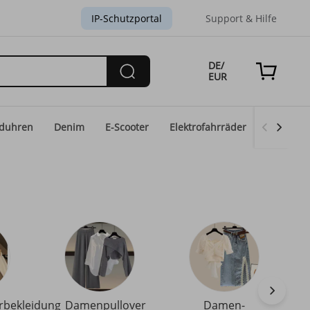
IP-Schutzportal
Support & Hilfe
DE/
EUR
duhren
Denim
E-Scooter
Elektrofahrräder
Eid-Mod
bekleidung
Damenpullover
Damen-