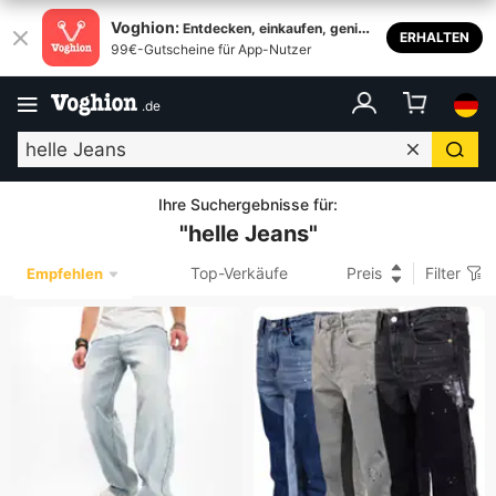
Voghion:
Entdecken, einkaufen, genieß
ERHALTEN
99€-Gutscheine für App-Nutzer
en
.
de
Ihre Suchergebnisse für
:
"
helle Jeans
"
Top-Verkäufe
Preis
Filter
Empfehlen