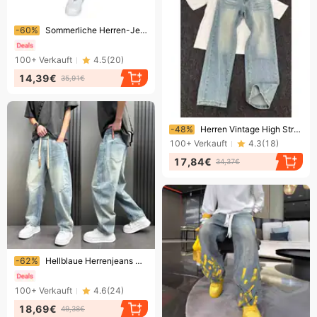
Endet bald!
-60%
Sommerliche Herren-Jeans im lockeren, geraden Bein-Stil, schlichte, gewaschene Denim-Shorts, trendige Five Point Pants-Variante
100+
Verkauft
4.5
(
20
)
14,39€
35,91€
Endet bald!
-48%
Herren Vintage High Street Bootcut Jeans – Relaxed Fit Distressed Denim Hose für die Freizeit
100+
Verkauft
4.3
(
18
)
17,84€
34,37€
Endet bald!
-62%
Hellblaue Herrenjeans mit geradem Bein und lockerer Passform im angesagten Retro-Stil mit elastischem Bund – modisch und vielseitig.
100+
Verkauft
4.6
(
24
)
18,69€
49,38€