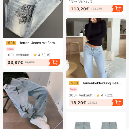
15k+
Verkauft
113,20€
183,26€
Endet bald!
-50%
Herren-Jeans mit Farbwechseleffekt und Tiger-Design – Strass-Denim im Used-Look (Europäische Luxus-Edition)
100+
Verkauft
4.7
(
18
)
33,87€
67,67€
Endet bald!
-23%
Damenbekleidung Heißer Verkauf Niedrige Taille Jeans Modische Retro Gerade Hosen Lose Denim Hosen
300+
Verkauft
4.7
(
22
)
18,20€
23,52€