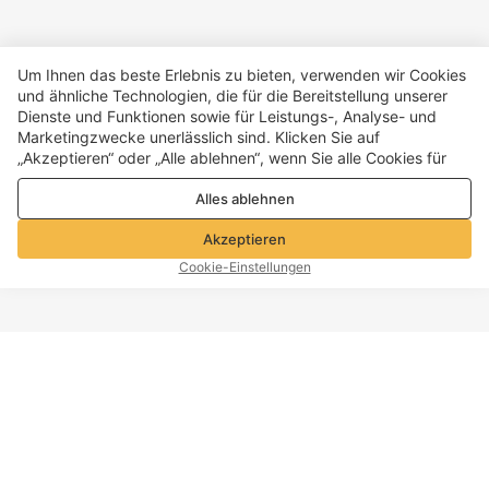
Um Ihnen das beste Erlebnis zu bieten, verwenden wir Cookies
und ähnliche Technologien, die für die Bereitstellung unserer
Dienste und Funktionen sowie für Leistungs-, Analyse- und
Marketingzwecke unerlässlich sind. Klicken Sie auf
„Akzeptieren“ oder „Alle ablehnen“, wenn Sie alle Cookies für
Leistungs-, Analyse- und Marketingzwecke zulassen oder
Alles ablehnen
ablehnen möchten. Weitere Informationen finden Sie in unserer
Datenschutz- und Cookie-Richtlinie
Akzeptieren
Cookie-Einstellungen
SEITENANFANG
Firmeninfo
Kundendienst
Über Voghion
Kontaktiere uns