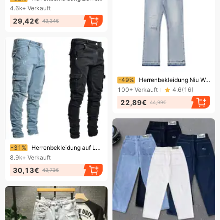
4.6k+
Verkauft
29,42€
43,34€
Endet bald!
-49%
Herrenbekleidung Niu Wangfeng Nischentrendmarke im amerikanischen Stil, gewaschene alte, lockere Herren-Loch-Cleanfit-Jeans
100+
Verkauft
4.6
(
16
)
22,89€
44,99€
Endet bald!
-31%
Herrenbekleidung auf Lager 2024 Neue Jeans Herren-Skinny-Jeans mit Seitentasche und kleinem Fuß
8.9k+
Verkauft
30,13€
43,73€