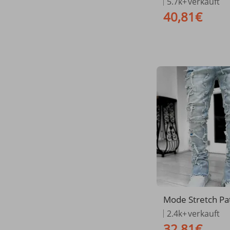
5.7k+
verkauft
m Jeans mit Micr
40,81€
Patchwork Desig
Mode Stretch P
er Jeans Y2K Pa
2.4k+
verkauft
eative Quasten 
32,81€