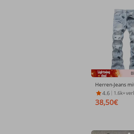
B
Herren-Jeans mit 
tickerei und Pa
4.6
1.6k+
ver
sign – Vintage-b
38,50€
jeans (28-42)