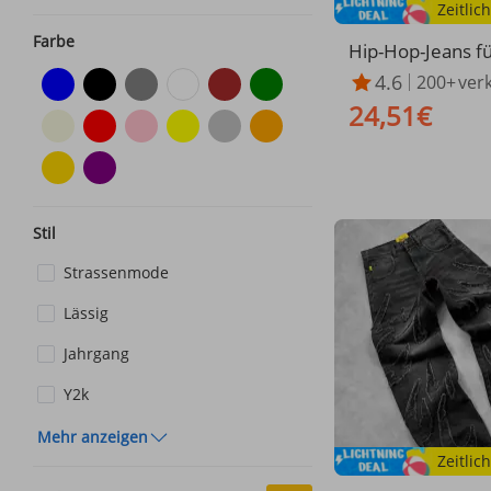
Farbe
Hip-Hop-Jeans f
mit Patchwork-M
4.6
200+
ver
ntrastfarben, lo
24,51€
nitten, gerader P
ässige, mittelhohe
chwarze Mopping
endiger, nicht d
Denim
Stil
Strassenmode
Lässig
Jahrgang
Y2k
Mehr anzeigen