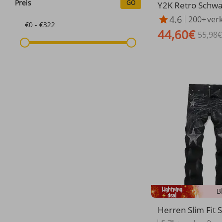
Preis
GO
Y2K Retro Schwa
Jeans für Herre
4.6
200+
ver
Punk Raw Edge St
€0 - €322
44,60€
ntage Muster Pa
55,98€
igh Waisted Den
B
​​Herren Slim Fit 
warz Fashion Str