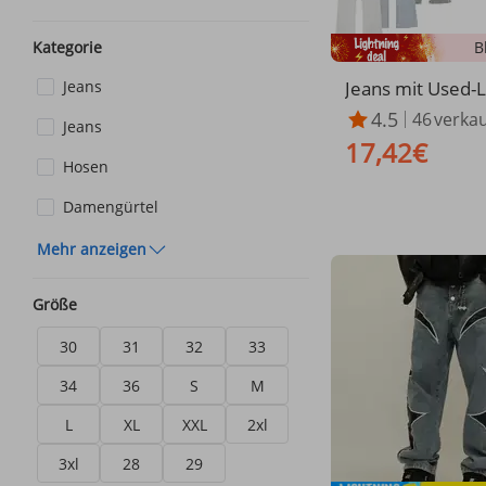
B
Kategorie
Jeans mit Used-
Jeans
pritzerwaschung
4.5
46
verkau
Jeans
n – Schmal gesch
17,42€
tretch-Denim mit
Hosen
en Patchwork-Det
L) | Trendige, k
Damengürtel
e Cropped-Jeans 
wear-Looks
Mehr anzeigen
Größe
30
31
32
33
34
36
S
M
L
XL
XXL
2xl
3xl
28
29