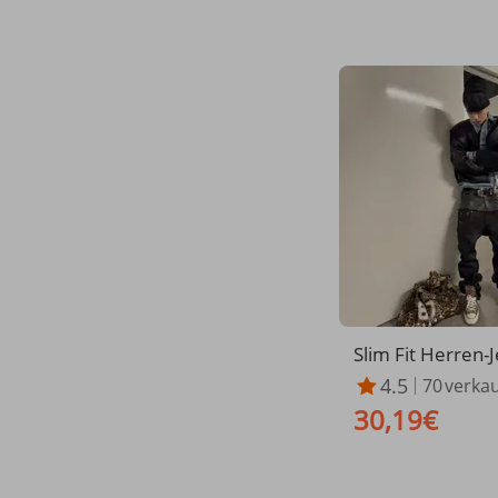
Slim Fit Herren-
eradem Bein, d
4.5
70
verkau
Bund, Patchwork
30,19€
m Zweifarb-Look,
yle, gerafft, bod