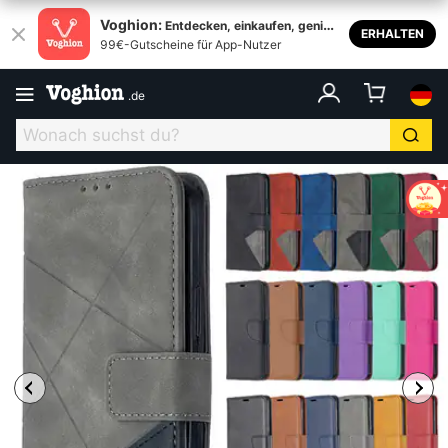
Voghion:
Entdecken, einkaufen, genieß
ERHALTEN
99€-Gutscheine für App-Nutzer
en
.
de