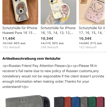
Schutzhülle für iPhone
Schutzhülle für iPhone
Schutzhülle für i
Huawei Pura 16 15 14
16, 15, 14, 13, 12,
17, 16, 15, 14, 1
13 12 Hut Handtuch
Bärenhalter, Premium-
12, 11 Pro, Pro 
11,49€
10,34€
10,34€
Welpe 16promax
Hülle für iPhone 16
Plus, mit Spritzsc
19,15€
40%
aus
14,77€
30%
aus
14,98€
31%
aus
15pro Fallschutz
Pro, Sense Niche 15,
Tintenstrahl- und
150 Verkauft
248 Verkauft
162 Verkauft
12Pro Komplett
14/13/12 – süßes
Sternenmuster,
13PRO Handyhülle
Geschenk
doppellagig, mit
Artikelbeschreibung vom Verkäufer
14PRO
magnetischer
<p>Russian Friend Pay Attention Please</p><p>Please fill in 
Saugnapfhalteru
receiver's full name due to new policy of Russian customs,any 
und Hartschalen-
Design.
nondelivery would not be responsible if the client doesn't provide 
enough information when making order.Thanks for your 
understand!</p>