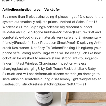
Buyer Protection
Artikelbeschreibung vom Verkäufer
Buy more than 5 pieces(including 5 pieces), get 1% discount, the 
system automatically adjusts prices !Method of Sales: Retail / 
Wholesale / Drop ShippingWholesale big discount support 
!!!{Material}:Liquid Silicone Rubber+Microfiber{Feature}:Soft and 
comfortable+food grade materials,very safe and Enviromentally 
friendly{Function}: Back Protection ShockProof+Displaying Anti-
crack Resistance+Not Easy To DeformFlocking LiningKeep your 
phone safe.Strong antifoulingA wipe will be clean,Such like new 
colorCan be washed to remove stains,strong anti-fouling,anti-
fingerfrintFast Wireless Chargingno impact on wireless 
charging,fast chargingSilky Soft Touch FeelJust Like A Baby 
SkinSoft and will not deformSoft silcone material,no damage to 
installation,no scratches during disassemblyLight WeightEasy to 
useBeautiful structureFine stitchingSuper SoftAnti-Fall