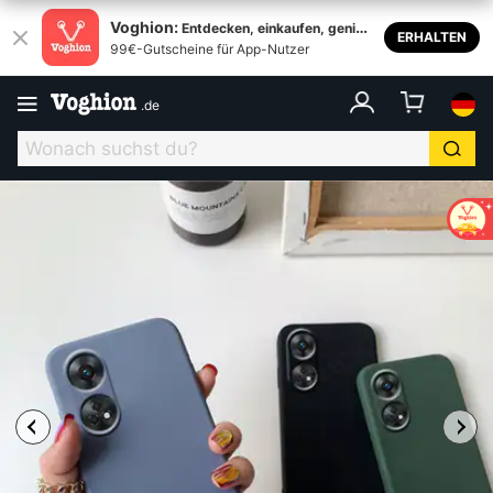
Voghion:
Entdecken, einkaufen, genieß
ERHALTEN
99€-Gutscheine für App-Nutzer
en
.
de