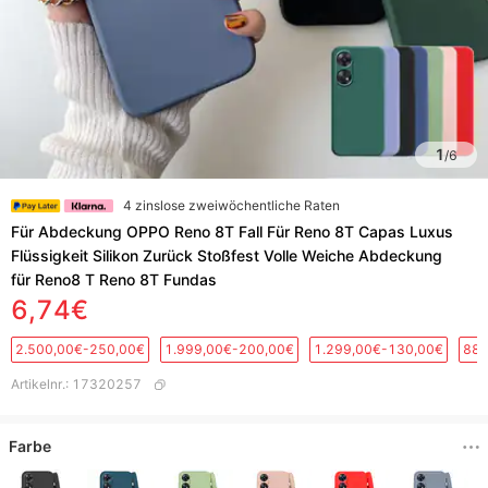
1
/
6
4 zinslose zweiwöchentliche Raten
Für Abdeckung OPPO Reno 8T Fall Für Reno 8T Capas Luxus
Flüssigkeit Silikon Zurück Stoßfest Volle Weiche Abdeckung
für Reno8 T Reno 8T Fundas
6,74€
2.500,00€-250,00€
1.999,00€-200,00€
1.299,00€-130,00€
889
Artikelnr.
:
17320257
Farbe