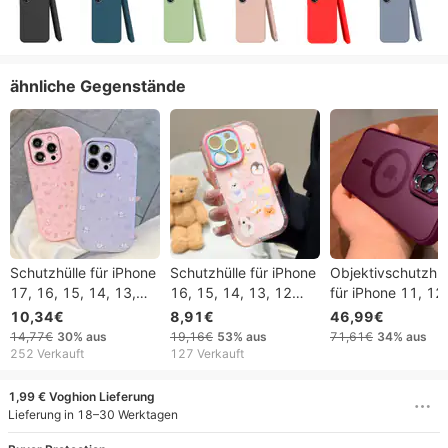
ähnliche Gegenstände
Schutzhülle für iPhone
Schutzhülle für iPhone
Objektivschutzhül
17, 16, 15, 14, 13,
16, 15, 14, 13, 12
für iPhone 11, 12,
12, Katzen- und
Pro, Pro Max Plus,
Pro, MX, Mini Plus
10,34€
8,91€
46,99€
Blumenmotiv, auch für
Dopamin-Cartoon-
iPhone 16, 15, 14
14,77€
30%
aus
19,16€
53%
aus
71,61€
34%
aus
iPhone 16 Pro Max,
Creme-Hülle, 16 Pro
matt-transparent,
252 Verkauft
127 Verkauft
15, 12/13 Pro und 14
Max Handyhülle, neue
MagSafe-Schutzh
Plus geeignet.
stoßfeste Apple 14/15
für kabelloses La
1,99 € Voghion Lieferung
Kreative Kompletthülle.
Hülle
Lieferung in 18–30 Werktagen