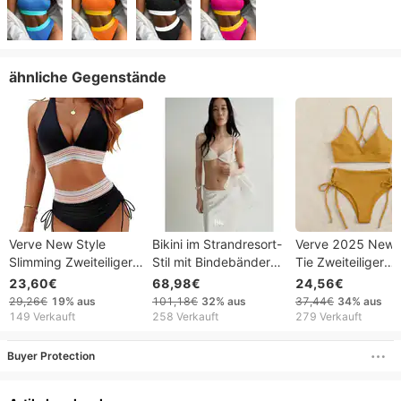
ähnliche Gegenstände
Verve New Style
Bikini im Strandresort-
Verve 2025 New 
Slimming Zweiteiliger
Stil mit Bindebändern
Tie Zweiteiliger
Badeanzug für Frauen
+ kleinem Höschen,
Badeanzug für D
23,60€
68,98€
24,56€
Sexy Deep V High
sexy und verführerisch
High-End Sexy Bik
29,26€
19%
aus
101,18€
32%
aus
37,44€
34%
aus
Waist Bikini Bademode
zweiteiliges
149 Verkauft
258 Verkauft
279 Verkauft
Badeanzug-Set
Buyer Protection