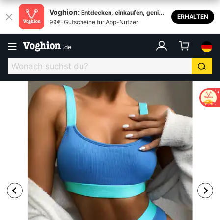
Voghion:
Entdecken, einkaufen, genieß
ERHALTEN
99€-Gutscheine für App-Nutzer
en
.
de