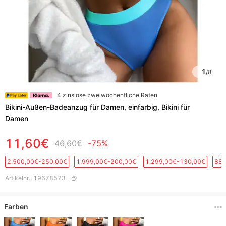
1
/
8
4 zinslose zweiwöchentliche Raten
Bikini-Außen-Badeanzug für Damen, einfarbig, Bikini für
Damen
11,60€
46,60€
-75%
2.500,00€-250,00€
1.999,00€-200,00€
1.299,00€-130,00€
889
Artikelnr.
:
19678573
Farben