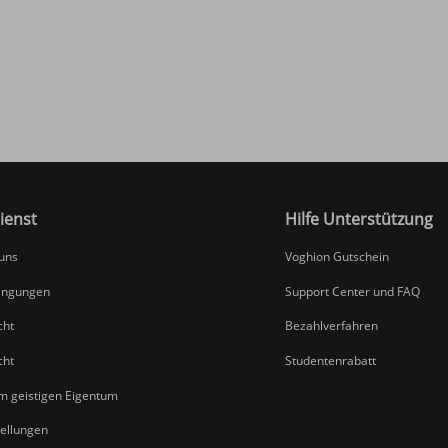
ienst
Hilfe Unterstützung
 uns
Voghion Gutschein
ingungen
Support Center und FAQ
cht
Bezahlverfahren
cht
Studentenrabatt
um geistigen Eigentum
tellungen