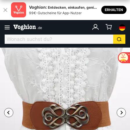
Voghion:
Entdecken, einkaufen, genieß
ERHALTEN
99€-Gutscheine für App-Nutzer
en
.
de