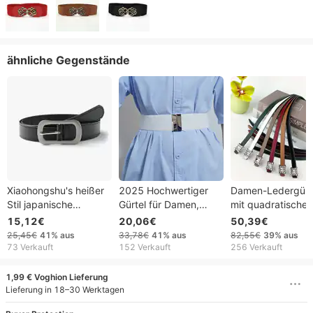
ähnliche Gegenstände
Xiaohongshu's heißer
2025 Hochwertiger
Damen-Ledergürt
Stil japanische
Gürtel für Damen,
mit quadratischer
Schnalle Retro
schwarze Taille,
Kristall-Metallschn
15,12€
20,06€
50,39€
dekorativer
elastisches
schmaler, verstell
25,45€
41%
aus
33,78€
41%
aus
82,55€
39%
aus
Jeansgürtel für Frauen
Damenband, runde
Bund für Anzüge 
73 Verkauft
152 Verkauft
256 Verkauft
modischer einfacher
Schnalle, Dekoration,
Kleider, eleganter
schwarzer Gürtel
Mantel, Pullover,
dekorativer
1,99 € Voghion Lieferung
Großhandel für Frauen
modisches Kleid,
Alltagsgürtel
Lieferung in 18–30 Werktagen
Reisweiß