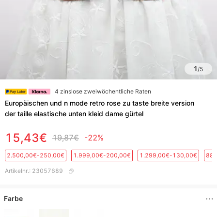
1
/
5
4 zinslose zweiwöchentliche Raten
Europäischen und n mode retro rose zu taste breite version
der taille elastische unten kleid dame gürtel
15,43€
19,87€
-22%
2.500,00€-250,00€
1.999,00€-200,00€
1.299,00€-130,00€
889
Artikelnr.
:
23057689
Farbe