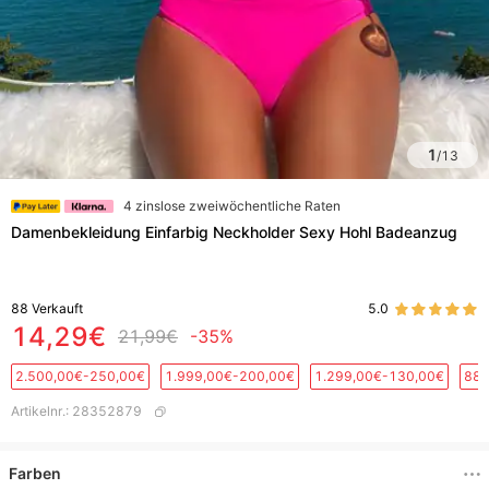
1
/
13
4 zinslose zweiwöchentliche Raten
Damenbekleidung Einfarbig Neckholder Sexy Hohl Badeanzug
88
Verkauft
5.0
14,29€
21,99€
-35%
2.500,00€-250,00€
1.999,00€-200,00€
1.299,00€-130,00€
889
Artikelnr.
:
28352879
Farben