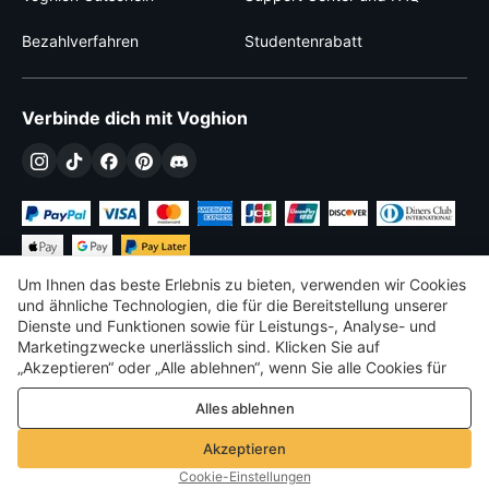
Bezahlverfahren
Studentenrabatt
Verbinde dich mit Voghion
Um Ihnen das beste Erlebnis zu bieten, verwenden wir Cookies
und ähnliche Technologien, die für die Bereitstellung unserer
Dienste und Funktionen sowie für Leistungs-, Analyse- und
Marketingzwecke unerlässlich sind. Klicken Sie auf
€
EUR
Germany
„Akzeptieren“ oder „Alle ablehnen“, wenn Sie alle Cookies für
Leistungs-, Analyse- und Marketingzwecke zulassen oder
©
2026
Voghion
Alles ablehnen
ablehnen möchten. Weitere Informationen finden Sie in unserer
Terms & amp; Bedingungen
Datenschutz- und Cookie-Richtlinie
Datenschutz- und Cookie-Richtlinie
Akzeptieren
Community-Richtlinien
Cookie-Einstellungen