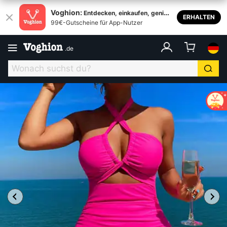
Voghion:
Entdecken, einkaufen, genieß
ERHALTEN
99€-Gutscheine für App-Nutzer
en
.
de