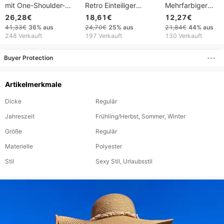
mit One-Shoulder-
Retro Einteiliger
Mehrfarbiger
Ausschnitt,
Badeanzug Rückenfrei
einteiliger Badea
26,28€
18,61€
12,27€
Fischgrätenmuster,
Blumenrock
in großer Größe 
41,33€
36%
aus
24,70€
25%
aus
21,84€
44%
aus
Rüschen und
Badeanzug
einfarbiger Bade
248 Verkauft
197 Verkauft
130 Verkauft
Paillettenprint, sexy
Chiffonrock
im neuen Stil
Urlaubsstil, normale
Bedruckter einteil
Buyer Protection
Passform,
Damenbadeanzu
Sommerbademode
Artikelmerkmale
Dicke
Regulär
Jahreszeit
Frühling/Herbst, Sommer, Winter
Größe
Regulär
Materielle
Polyester
Stil
Sexy Stil, Urlaubsstil