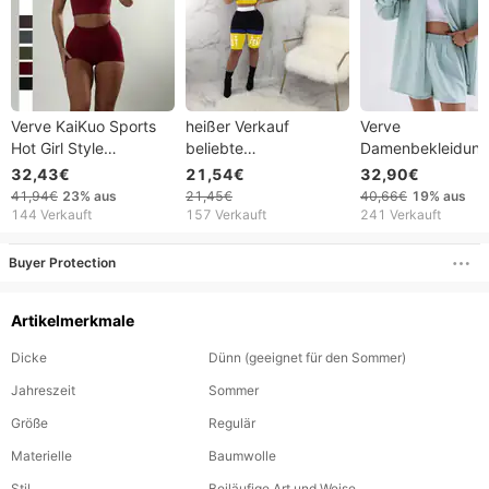
Verve KaiKuo Sports
heißer Verkauf
Verve
Hot Girl Style
beliebte
Damenbekleidun
Reißverschluss
Damenbekleidung
Frühjahr 2025,
32,43€
21,54€
32,90€
Kurzarm Shorts
Sport und Freizeit
einfarbiges
41,94€
23%
aus
21,45€
40,66€
19%
aus
Zweiteiliges Set
zweiteiliger
Langarmshirt mit
144 Verkauft
157 Verkauft
241 Verkauft
Damenbekleidung
Nachtclub-Anzug
Umlegekragen, Sh
2025 Sommer
mit elastischem B
Buyer Protection
modisches Freizei
Artikelmerkmale
Dicke
Dünn (geeignet für den Sommer)
Jahreszeit
Sommer
Größe
Regulär
Materielle
Baumwolle
Stil
Beiläufige Art und Weise