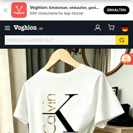
Voghion:
Entdecken, einkaufen, genieß
ERHALTEN
99€-Gutscheine für App-Nutzer
en
.
de