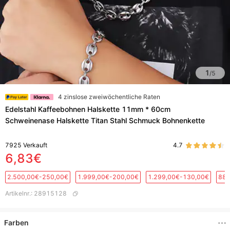
1
/
5
4 zinslose zweiwöchentliche Raten
Edelstahl Kaffeebohnen Halskette 11mm * 60cm
Schweinenase Halskette Titan Stahl Schmuck Bohnenkette
7925
Verkauft
4.7
6,83€
2.500,00€-250,00€
1.999,00€-200,00€
1.299,00€-130,00€
889
Artikelnr.
:
28915128
Farben