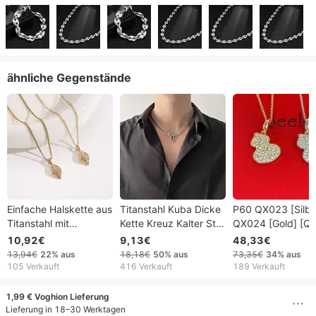
ähnliche Gegenstände
Einfache Halskette aus
Titanstahl Kuba Dicke
P60 QX023 [Silbe
Titanstahl mit
Kette Kreuz Kalter Stil
QX024 [Gold] [Qe
goldenen Zweigen und
Herrenhalskette
neueste zweifarbi
10,92€
9,13€
48,33€
Jadeblättern für
Nische High-End
diamantverzierte
13,94€
22%
aus
18,18€
50%
aus
73,35€
34%
aus
Frauen, vielseitig,
Damen Hip-Hop
Kürbishalskette]
105 Verkauft
416 Verkauft
189 Verkauft
Nische, hohes Niveau,
Schlüsselbein Pullover
Gleichmäßiges ZP
Netzrot,
Kette
Messingmaterial, 
1,99 € Voghion Lieferung
Lieferung in 18–30 Werktagen