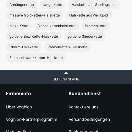
Anhängerkette
lange Kette
Halskette aus Sterlingsilber
massive Goldketten-Halskette
Halskette aus Weißgold
dicke Kette
Doppelkettenhalskette
Sternenkette
goldene Box-Kette-Halskette
goldene Gliederkette
Charm-Halskette
Panzerketten-Halskette
Fuchsschwanzketten-Halskette
SEITENANFANG
Firmeninfo
Kundendienst
Über Voghion
Kontaktiere uns
Voghion-Partnerprogramm
Versandbedingungen
Voghion Bolg
Rückgaberecht