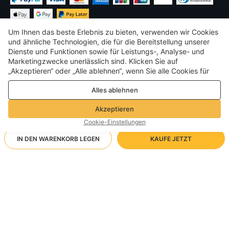
Um Ihnen das beste Erlebnis zu bieten, verwenden wir Cookies
und ähnliche Technologien, die für die Bereitstellung unserer
Dienste und Funktionen sowie für Leistungs-, Analyse- und
Marketingzwecke unerlässlich sind. Klicken Sie auf
€
EUR
Germany
„Akzeptieren“ oder „Alle ablehnen“, wenn Sie alle Cookies für
Leistungs-, Analyse- und Marketingzwecke zulassen oder
©
2026
Voghion
Alles ablehnen
ablehnen möchten. Weitere Informationen finden Sie in unserer
Terms & amp; Bedingungen
Datenschutz- und Cookie-Richtlinie
Datenschutz- und Cookie-Richtlinie
Akzeptieren
Community-Richtlinien
Cookie-Einstellungen
IN DEN WARENKORB LEGEN
KAUFE JETZT
Unterstützende Versandart
- Käuferschutz -
6,83€
Sorgenfreies Einkaufen
1,99€ via Kostenloser Standardversand bei Bestellungen
Breite 11mm Armband 18cm Edelstahl
Volle Rückerstattung, wenn Sie Ihre Bestellung nicht erhalten;
über20.00€
Vollständige/teilweise Rückerstattung, wenn der Artikel nicht der
Beschreibung entspricht
Ankunft in 18-30 Werktagen