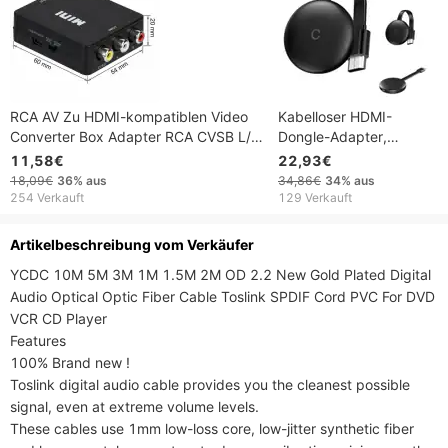
RCA AV Zu HDMI-kompatiblen Video
Kabelloser HDMI-
Converter Box Adapter RCA CVSB L/R
Dongle-Adapter,
Video Zu HD 1080P HDMI-kompatiblen
Miracast-
11,58€
22,93€
Adapter HDTV Konverter
Bildschirmadapter
18,09€
36%
aus
34,86€
34%
aus
254 Verkauft
129 Verkauft
Artikelbeschreibung vom Verkäufer
YCDC 10M 5M 3M 1M 1.5M 2M OD 2.2 New Gold Plated Digital 
Audio Optical Optic Fiber Cable Toslink SPDIF Cord PVC For DVD 
VCR CD Player

Features

100% Brand new !

Toslink digital audio cable provides you the cleanest possible 
signal, even at extreme volume levels.

These cables use 1mm low-loss core, low-jitter synthetic fiber 