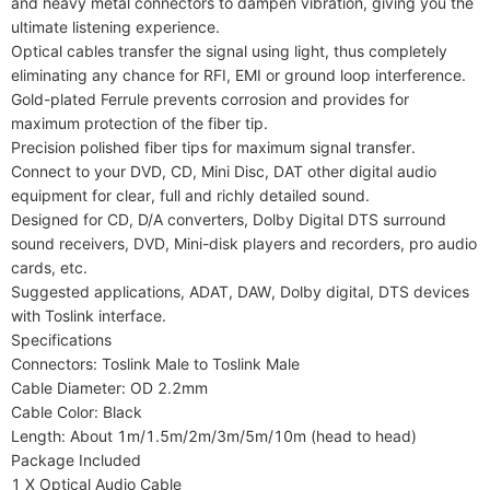
and heavy metal connectors to dampen vibration, giving you the 
ultimate listening experience.

Optical cables transfer the signal using light, thus completely 
eliminating any chance for RFI, EMI or ground loop interference.

Gold-plated Ferrule prevents corrosion and provides for 
maximum protection of the fiber tip.

Precision polished fiber tips for maximum signal transfer.

Connect to your DVD, CD, Mini Disc, DAT other digital audio 
equipment for clear, full and richly detailed sound.

Designed for CD, D/A converters, Dolby Digital DTS surround 
sound receivers, DVD, Mini-disk players and recorders, pro audio 
cards, etc.

Suggested applications, ADAT, DAW, Dolby digital, DTS devices 
with Toslink interface.

Specifications

Connectors: Toslink Male to Toslink Male

Cable Diameter: OD 2.2mm

Cable Color: Black

Length: About 1m/1.5m/2m/3m/5m/10m (head to head)

Package Included

1 X Optical Audio Cable