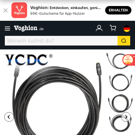
Voghion:
Entdecken, einkaufen, genieß
ERHALTEN
99€-Gutscheine für App-Nutzer
en
.
de