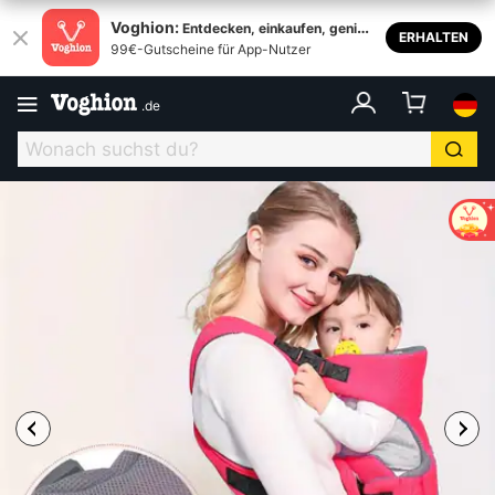
Voghion:
Entdecken, einkaufen, genieß
ERHALTEN
99€-Gutscheine für App-Nutzer
en
.
de