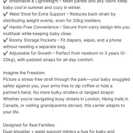
✔ ​​Breathable & Lightweight​​ – Mesh panels and airy fabric keep 
baby cool in summer and cozy in winter.

✔ ​​Waist Stool for Extra Support​​ – Reduces back strain by 
distributing weight evenly, even for 20kg toddlers.

✔ ​​Hands-Free Convenience​​ – Secure front-carry design lets you 
multitask while keeping baby close.

✔ ​​Roomy Storage Pockets​​ – Fit diapers, wipes, and a phone 
without needing a separate bag.

✔ ​​Adjustable for Growth​​ – Perfect from newborn to 3 years (0-
20kg), with padded straps for all-day comfort.

​​Imagine the Freedom:​​

Picture a stress-free stroll through the park—your baby snuggled 
safely against you, your arms free to sip coffee or hold a 
partner’s hand. No more bulky strollers or tangled straps! 
Whether you’re navigating busy streets in London, hiking trails in 
Canada, or visiting grandparents abroad, this carrier adapts to 
your life.

​​Designed for Real Families:​​

​​Dual-shoulder + waist support​​ mimics a hug for baby and 