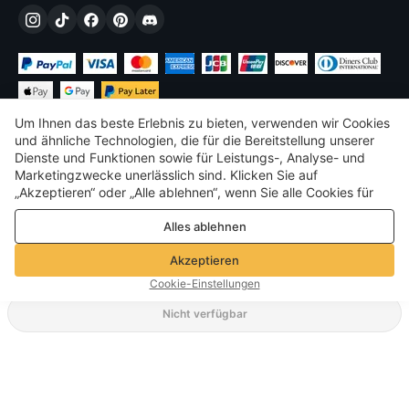
Um Ihnen das beste Erlebnis zu bieten, verwenden wir Cookies
und ähnliche Technologien, die für die Bereitstellung unserer
Dienste und Funktionen sowie für Leistungs-, Analyse- und
Marketingzwecke unerlässlich sind. Klicken Sie auf
€
EUR
Germany
„Akzeptieren“ oder „Alle ablehnen“, wenn Sie alle Cookies für
Leistungs-, Analyse- und Marketingzwecke zulassen oder
©
2026
Voghion
Alles ablehnen
ablehnen möchten. Weitere Informationen finden Sie in unserer
Terms & amp; Bedingungen
Datenschutz- und Cookie-Richtlinie
Datenschutz- und Cookie-Richtlinie
Akzeptieren
Community-Richtlinien
Cookie-Einstellungen
Nicht verfügbar
Unterstützende Versandart
125,05€