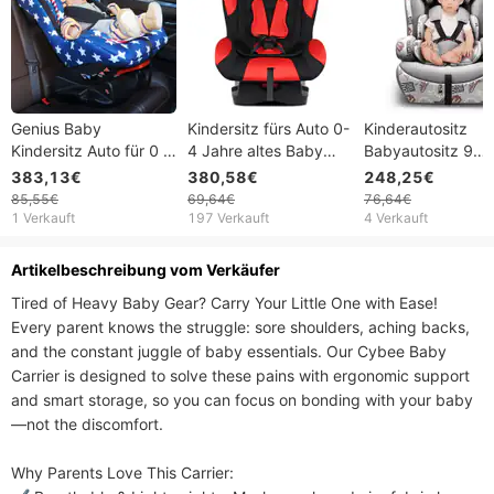
Genius Baby
Kindersitz fürs Auto 0-
Kinderautositz
Kindersitz Auto für 0 4
4 Jahre altes Baby
Babyautositz 9
Jahre alte Säuglinge
Neugeborenes
Monate -12 Jahre 
383,13€
380,58€
248,25€
Baby einfaches Auto
einfaches tragbares
85,55€
69,64€
76,64€
Universal
Auto kann sich zum
1 Verkauft
197 Verkauft
4 Verkauft
Schlafen hinlegen
Artikelbeschreibung vom Verkäufer
Tired of Heavy Baby Gear? Carry Your Little One with Ease!​​

Every parent knows the struggle: sore shoulders, aching backs, 
and the constant juggle of baby essentials. Our ​​Cybee Baby 
Carrier​​ is designed to solve these pains with ​​ergonomic support​​ 
and ​​smart storage​​, so you can focus on bonding with your baby
—not the discomfort.

​​Why Parents Love This Carrier:​​
