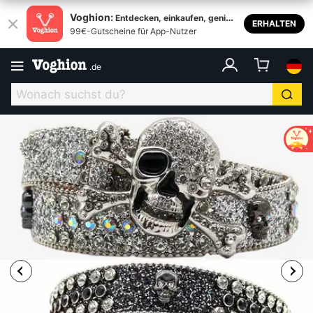
Voghion:
Entdecken, einkaufen, genieß
ERHALTEN
99€-Gutscheine für App-Nutzer
en
.
de