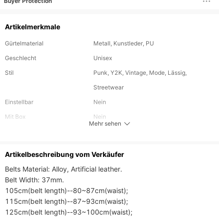
Buyer Protection
Artikelmerkmale
Gürtelmaterial
Metall, Kunstleder, PU
Geschlecht
Unisex
Stil
Punk, Y2K, Vintage, Mode, Lässig,
Streetwear
Einstellbar
Nein
Mit Box
Nein
Mehr sehen
Gürteilbreite
37MM cm
Schnallenmaterial
Legierung
Artikelbeschreibung vom Verkäufer
Belts Material: Alloy, Artificial leather.

Belt Width: 37mm.

105cm(belt length)--80~87cm(waist);

115cm(belt length)--87~93cm(waist);

125cm(belt length)--93~100cm(waist);
