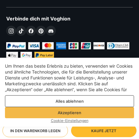
Verbinde dich mit Voghion
Um Ihnen das beste Erlebnis zu bieten, verwenden wir Cookies
und ähnliche Technologien, die für die Bereitstellung unserer
Dienste und Funktionen sowie für Leistungs-, Analyse- und
Marketingzwecke unerlässlich sind. Klicken Sie auf
€
EUR
Germany
„Akzeptieren“ oder „Alle ablehnen“, wenn Sie alle Cookies für
Leistungs-, Analyse- und Marketingzwecke zulassen oder
©
2026
Voghion
Alles ablehnen
ablehnen möchten. Weitere Informationen finden Sie in unserer
Terms & amp; Bedingungen
Datenschutz- und Cookie-Richtlinie
Datenschutz- und Cookie-Richtlinie
Akzeptieren
Community-Richtlinien
Cookie-Einstellungen
IN DEN WARENKORB LEGEN
KAUFE JETZT