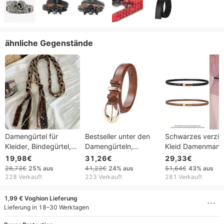
ähnliche Gegenstände
Damengürtel für
Bestseller unter den
Schwarzes verzie
Kleider, Bindegürtel,
Damengürteln,
Kleid Damenmant
gewebter
schlichte
Echtlederrock Mo
19,98€
31,26€
29,33€
Baumwollgürtel im
Dornschließe, vielseitig
Taillenformung
26,73€
25%
aus
41,23€
24%
aus
51,64€
43%
aus
Ethno-Stil (2025),
einsetzbar für
Vielseitiger einfac
228 Verkauft
223 Verkauft
281 Verkauft
Accessoire,
Business und Freizeit,
Gürtel Anzughose
Knotengürtel, Vintage,
hochwertiger
1,99 € Voghion Lieferung
vielseitig
Kunstledergürtel für
Lieferung in 18–30 Werktagen
Damen.