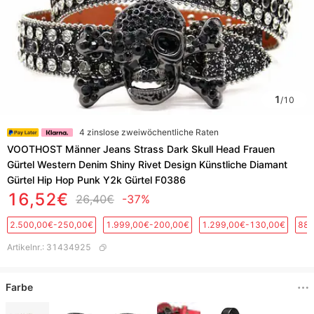
1
/
10
4 zinslose zweiwöchentliche Raten
VOOTHOST Männer Jeans Strass Dark Skull Head Frauen
Gürtel Western Denim Shiny Rivet Design Künstliche Diamant
Gürtel Hip Hop Punk Y2k Gürtel F0386
16,52€
26,40€
-37%
2.500,00€-250,00€
1.999,00€-200,00€
1.299,00€-130,00€
889
Artikelnr.
:
31434925
Farbe