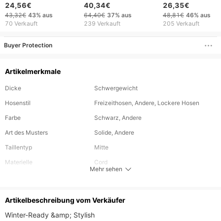
– Taktische Outdoor-
Bordado, Manga
Retro-Stil, elastis
24,56€
40,34€
26,35€
Arbeitshose mit Multi-
Corta, Cuello
Bund, für
43,32€
43%
aus
64,40€
37%
aus
48,81€
46%
aus
Taschen-Design,
Redondo, Solid Color,
Herbst/Winter
70 Verkauft
239 Verkauft
205 Verkauft
strapazierfähiges
Casual-Stil, Holgada,
Polyestergewebe für
Hip Hop, Streetwear
Buyer Protection
Wandern, Camping
und Urban Streetwear
Artikelmerkmale
Dicke
Schwergewicht
Hosenstil
Freizeithosen, Andere, Lockere Hosen
Farbe
Schwarz, Andere
Art des Musters
Solide, Andere
Taillentyp
Mitte
Materielle
Cord
Mehr sehen
Länge
Lang
Elastizität des Gewebes
Mittlere Dehnung
Artikelbeschreibung vom Verkäufer
Pflegehinweise
maschinenwaschbar; keine chemische
Winter-Ready &amp; Stylish​​
