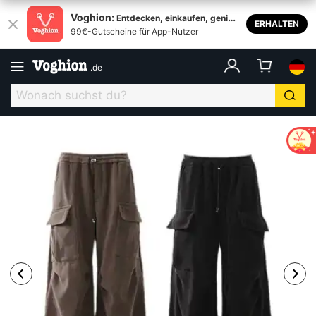
Voghion:
Entdecken, einkaufen, genieß
ERHALTEN
99€-Gutscheine für App-Nutzer
en
.
de