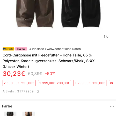
1
/
7
4 zinslose zweiwöchentliche Raten
​​Cord-Cargohose mit Fleecefutter – Hohe Taille, 65 %
Polyester, Kordelzugverschluss, Schwarz/Khaki, S-XXL
(Unisex Winter)​​
30,23€
60,89€
-50%
2.500,00€-250,00€
1.999,00€-200,00€
1.299,00€-130,00€
889
Artikelnr.
:
31772909
Farbe