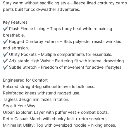
Reinigung
Stay warm without sacrificing style—​​fleece-lined corduroy cargo 
Enthaltene Komponenten
pants​​ built for ​​cold-weather adventures​​.

Ein Stück
​​Key Features​​

✔ ​​Plush Fleece Lining​​ – ​​Traps body heat​​ while remaining 
breathable.

✔ ​​Rugged Corduroy Exterior​​ – ​​65% polyester​​ resists wrinkles 
and abrasion.

✔ ​​Utility Pockets​​ – ​​Multiple compartments​​ for essentials.

✔ ​​Adjustable High Waist​​ – ​​Flattering fit​​ with internal drawstring.

✔ ​​Subtle Stretch​​ – ​​Freedom of movement​​ for active lifestyles.

​​Engineered for Comfort​​

​​Relaxed straight-leg silhouette​​ avoids bulkiness.

​​Reinforced knees​​ withstand rugged use.

​​Tagless design​​ minimizes irritation.

​​Style It Your Way​​

​​Urban Explorer​​: Layer with ​​puffer vest + combat boots​​.

​​Retro Casual​​: Match with ​​chunky knit + retro sneakers​​.

​​Minimalist Utility​​: Top with ​​oversized hoodie + hiking shoes​​.