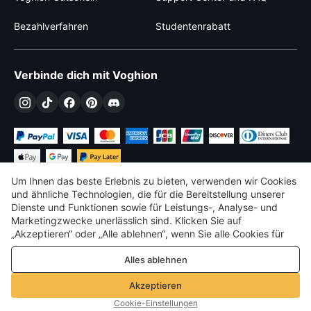
Bezahlverfahren
Studentenrabatt
Verbinde dich mit Voghion
Um Ihnen das beste Erlebnis zu bieten, verwenden wir Cookies
und ähnliche Technologien, die für die Bereitstellung unserer
Dienste und Funktionen sowie für Leistungs-, Analyse- und
Marketingzwecke unerlässlich sind. Klicken Sie auf
€
EUR
Germany
„Akzeptieren“ oder „Alle ablehnen“, wenn Sie alle Cookies für
Leistungs-, Analyse- und Marketingzwecke zulassen oder
©
2026
Voghion
Alles ablehnen
ablehnen möchten. Weitere Informationen finden Sie in unserer
Terms & amp; Bedingungen
Datenschutz- und Cookie-Richtlinie
Datenschutz- und Cookie-Richtlinie
Akzeptieren
Community-Richtlinien
Cookie-Einstellungen