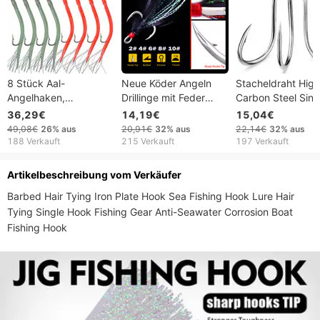
8 Stück Aal-
Neue Köder Angeln
Stacheldraht High
Angelhaken,
Drillinge mit Feder
Carbon Steel Sing
Streifenbarsch-Tube-
Anhänger Blut Rille
Sea Slow Jigging
36,29€
14,19€
15,04€
Leucht-Aal-Köder,
Goldfischhaken SZ014
Hook Bootshaken 
49,08€
26%
aus
20,91€
32%
aus
22,14€
32%
aus
Langschenkel-Offset-
Loch und Schlauf
188 Verkauft
215 Verkauft
197 Verkauft
Angelhaken, Offshore-
Angelzubehör
Barsch-Kabeljau-
Artikelbeschreibung vom Verkäufer
Teaser-Angelköder
Barbed Hair Tying Iron Plate Hook Sea Fishing Hook Lure Hair 
Tying Single Hook Fishing Gear Anti-Seawater Corrosion Boat 
Fishing Hook