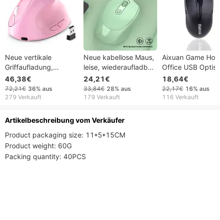
Neue vertikale
Neue kabellose Maus,
Aixuan Game Ho
Griffaufladung,
leise, wiederaufladbar,
Office USB Optis
geräuschlos, kabellos,
für Laptop, Desktop-
Kabel Laptop
46,38€
24,21€
18,64€
Anti-Hand-Designer-
Computer, Büro,
Universal Maus
72,21€
36%
aus
33,84€
28%
aus
22,17€
16%
aus
Zeichnungsbüro,
Gaming,
279 Verkauft
179 Verkauft
116 Verkauft
kreative ergonomische
Universalmodell
Maus
Artikelbeschreibung vom Verkäufer
Product packaging size: 11*5*15CM

Product weight: 60G

Packing quantity: 40PCS