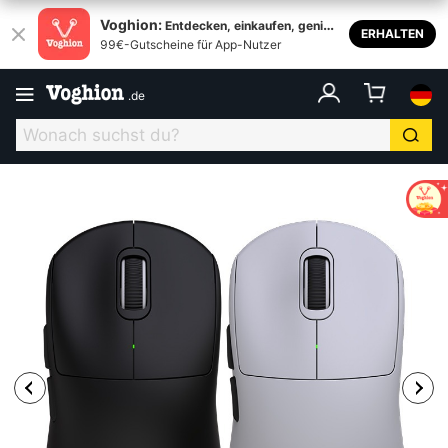
Voghion:
Entdecken, einkaufen, genieß
ERHALTEN
99€-Gutscheine für App-Nutzer
en
.
de