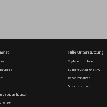
ienst
Hilfe Unterstützung
 uns
Voghion Gutschein
ingungen
Support Center und FAQ
cht
Bezahlverfahren
cht
Studentenrabatt
um geistigen Eigentum
tellungen