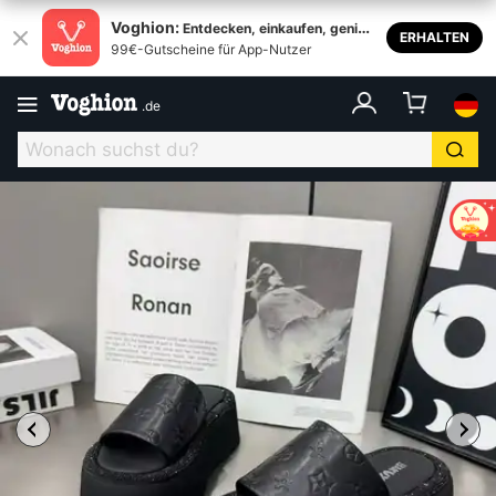
Voghion:
Entdecken, einkaufen, genieß
ERHALTEN
99€-Gutscheine für App-Nutzer
en
.
de