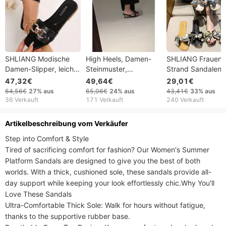
SHLIANG Modische
High Heels, Damen-
SHLIANG Frauen
Damen-Slipper, leichte
Steinmuster,
Strand Sandalen
flache Sandalen mit
schwarzes Lackleder,
Outdoor Flip-Flop
47,32€
49,64€
29,01€
Metallverzierung,
goldene Schnalle,
Bogen Damen
64,56€
27%
aus
65,06€
24%
aus
43,41€
33%
aus
Freizeitschuhe,
freiliegender gerader
Hausschuhe Som
36 Verkauft
171 Verkauft
240 Verkauft
modische Ketten-
Riemen, quadratische
Slides Mode Sand
Slipper,
Zehenpartie, vielseitig
Schuhe Badezim
Artikelbeschreibung vom Verkäufer
Strandpantoffeln für
Hausschuhe für
​​​​Step into Comfort & Style​​

Damen V0164
Frauen Y0359
Tired of sacrificing comfort for fashion? Our ​​Women's Summer 
Platform Sandals​​ are designed to give you the best of both 
worlds. With a ​​thick, cushioned sole​​, these sandals provide all-
day support while keeping your look effortlessly chic.​​Why You'll 
Love These Sandals​​

​​Ultra-Comfortable Thick Sole​​: Walk for hours without fatigue, 
thanks to the supportive rubber base.
