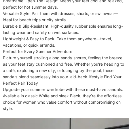
​​Breathable Open-Toe Design​​: Keeps your feet cool and relaxed, 
perfect for hot summer days.

​​Versatile Style​​: Pair them with dresses, shorts, or swimwear—
ideal for beach trips or city strolls.

​​Durable & Slip-Resistant​​: High-quality rubber sole ensures long-
lasting wear and safety on wet surfaces.

​​Lightweight & Easy to Pack​​: Take them anywhere—travel, 
vacations, or quick errands.

​​Perfect for Every Summer Adventure​​

Picture yourself strolling along sandy shores, feeling the breeze 
as your feet stay cushioned and free. Whether you're heading to 
a café, exploring a new city, or lounging by the pool, these 
sandals blend seamlessly into your laid-back lifestyle.​​Find Your 
Perfect Pair Today​​

Upgrade your summer wardrobe with these must-have sandals. 
Available in classic ​​White​​ and sleek ​​Black​​, they’re the effortless 
choice for women who value comfort without compromising on 
style.