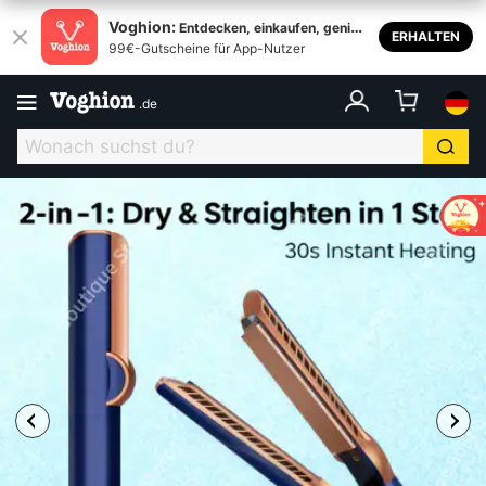
Voghion:
Entdecken, einkaufen, genieß
ERHALTEN
99€-Gutscheine für App-Nutzer
en
.
de