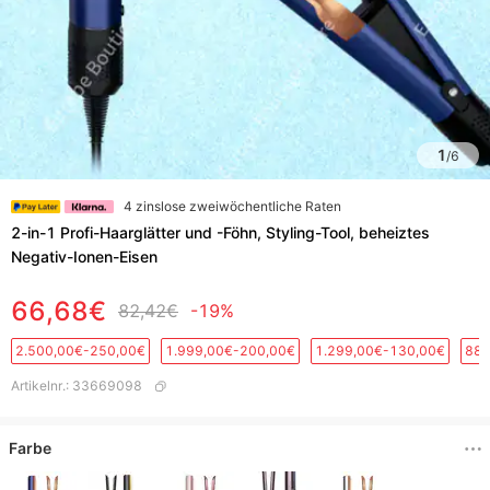
1
/
6
4 zinslose zweiwöchentliche Raten
2-in-1 Profi-Haarglätter und -Föhn, Styling-Tool, beheiztes
Negativ-Ionen-Eisen
66,68€
82,42€
-19%
2.500,00€-250,00€
1.999,00€-200,00€
1.299,00€-130,00€
889
Artikelnr.
:
33669098
Farbe