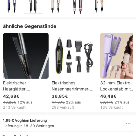
ähnliche Gegenstände
Elektrischer
Elektrisches
32-mm-Elektro-
Haarglätter,
Nasenhaartrimmer-
Lockenstab mit
Lockenstab,
Set, multifunktionaler
automatischem
42,68€
36,85€
46,48€
Multifunktions-
5-in-1-Trimmer für
Lammwollaufsatz,
48,23€
12%
aus
47,37€
22%
aus
59,11€
21%
aus
Lockenstab,
Herren, USB-
langlebiger
243 Verkauft
298 Verkauft
135 Verkauft
Haarglätter-Plattenclip
Augenbrauentrimmer
Lockenstab für
für Damen und Herren
französisches Sty
1,99 € Voghion Lieferung
und tiefe Wellen –
Lieferung in 18–30 Werktagen
für Damen