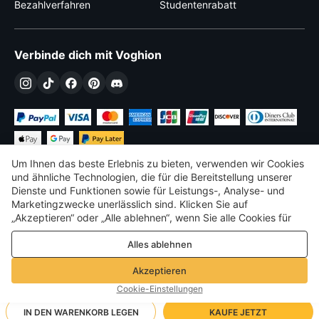
Bezahlverfahren
Studentenrabatt
Verbinde dich mit Voghion
Um Ihnen das beste Erlebnis zu bieten, verwenden wir Cookies
und ähnliche Technologien, die für die Bereitstellung unserer
Dienste und Funktionen sowie für Leistungs-, Analyse- und
Marketingzwecke unerlässlich sind. Klicken Sie auf
€
EUR
Germany
„Akzeptieren“ oder „Alle ablehnen“, wenn Sie alle Cookies für
Leistungs-, Analyse- und Marketingzwecke zulassen oder
©
2026
Voghion
Alles ablehnen
ablehnen möchten. Weitere Informationen finden Sie in unserer
Terms & amp; Bedingungen
Datenschutz- und Cookie-Richtlinie
Datenschutz- und Cookie-Richtlinie
Akzeptieren
Community-Richtlinien
Cookie-Einstellungen
IN DEN WARENKORB LEGEN
KAUFE JETZT