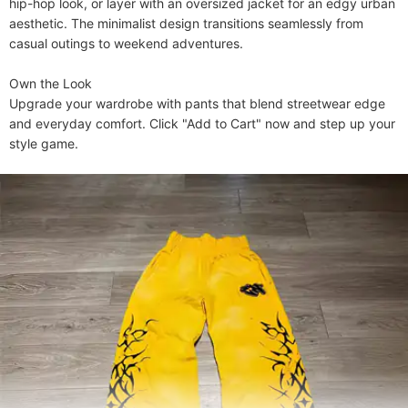
hip-hop look, or layer with an oversized jacket for an edgy urban 
aesthetic. The minimalist design transitions seamlessly from 
casual outings to weekend adventures.

​​Own the Look​​

Upgrade your wardrobe with pants that blend streetwear edge 
and everyday comfort. Click "Add to Cart" now and step up your 
style game.