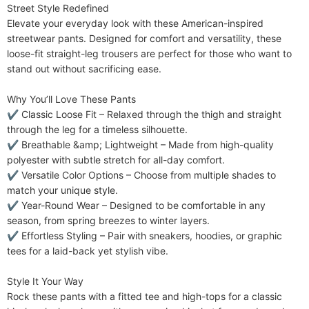
Street Style Redefined​​

Elastizität des Gewebes
Leichte Dehnung
Elevate your everyday look with these American-inspired 
Pflegehinweise
streetwear pants. Designed for comfort and versatility, these 
Maschinenwäsche oder professionelle
loose-fit straight-leg trousers are perfect for those who want to 
chemische Reinigung
stand out without sacrificing ease.

Enthaltene Komponenten
Ein Stück
​​Why You’ll Love These Pants​​

✔ ​​Classic Loose Fit​​ – Relaxed through the thigh and straight 
through the leg for a timeless silhouette.

✔ ​​Breathable &amp; Lightweight​​ – Made from high-quality 
polyester with subtle stretch for all-day comfort.

✔ ​​Versatile Color Options​​ – Choose from multiple shades to 
match your unique style.

✔ ​​Year-Round Wear​​ – Designed to be comfortable in any 
season, from spring breezes to winter layers.

✔ ​​Effortless Styling​​ – Pair with sneakers, hoodies, or graphic 
tees for a laid-back yet stylish vibe.

​​Style It Your Way​​

Rock these pants with a fitted tee and high-tops for a classic 