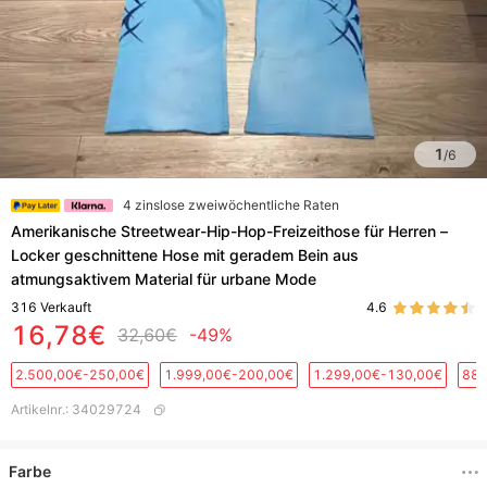
1
/
6
4 zinslose zweiwöchentliche Raten
Amerikanische Streetwear-Hip-Hop-Freizeithose für Herren –
Locker geschnittene Hose mit geradem Bein aus
atmungsaktivem Material für urbane Mode
316
Verkauft
4.6
16,78€
32,60€
-49%
2.500,00€-250,00€
1.999,00€-200,00€
1.299,00€-130,00€
889
Artikelnr.
:
34029724
Farbe