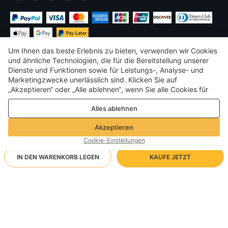
Um Ihnen das beste Erlebnis zu bieten, verwenden wir Cookies
und ähnliche Technologien, die für die Bereitstellung unserer
Dienste und Funktionen sowie für Leistungs-, Analyse- und
Marketingzwecke unerlässlich sind. Klicken Sie auf
€
EUR
Germany
„Akzeptieren“ oder „Alle ablehnen“, wenn Sie alle Cookies für
Leistungs-, Analyse- und Marketingzwecke zulassen oder
©
2026
Voghion
Alles ablehnen
ablehnen möchten. Weitere Informationen finden Sie in unserer
Terms & amp; Bedingungen
Datenschutz- und Cookie-Richtlinie
Datenschutz- und Cookie-Richtlinie
Akzeptieren
Community-Richtlinien
Cookie-Einstellungen
IN DEN WARENKORB LEGEN
KAUFE JETZT
Unterstützende Versandart
- Käuferschutz -
16,78€
Sorgenfreies Einkaufen
via Großhandel Versand
32,60€
-
48
%
Volle Rückerstattung, wenn Sie Ihre Bestellung nicht erhalten;
LTT/05/3XL
Ankunft in null-null Werktagen