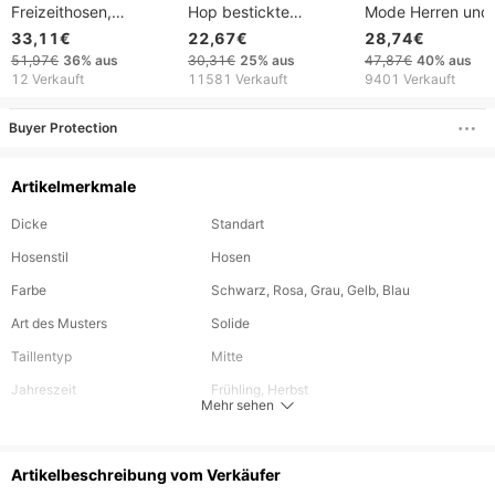
Freizeithosen,
Hop bestickte
Mode Herren und
Jogginghosen,
Jogginghose mit
Damen im gleichen
33,11€
22,67€
28,74€
Leggings und Fleece-
Reißverschluss,
Trendy Brand Ho
51,97€
36%
aus
30,31€
25%
aus
47,87€
40%
aus
Jogginghosen aus
bequeme Passform,
Zweiteilige Hose 
12 Verkauft
11581 Verkauft
9401 Verkauft
Baumwolle.
US-Größen S bis 3XL,
Kordelzug Hose
erhältlich in Schwarz
Stickerei
Buyer Protection
und Hellgrau mit
Stickerei im Urban-Stil
Artikelmerkmale
Dicke
Standart
Hosenstil
Hosen
Farbe
Schwarz, Rosa, Grau, Gelb, Blau
Art des Musters
Solide
Taillentyp
Mitte
Jahreszeit
Frühling, Herbst
Mehr sehen
Materielle
Polyester
Länge
Lang
Artikelbeschreibung vom Verkäufer
Stil
Jugendliche Vitalität, Lässigkeit