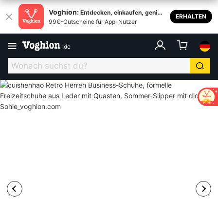
Voghion:
Entdecken, einkaufen, genieß
ERHALTEN
99€-Gutscheine für App-Nutzer
en
.
de