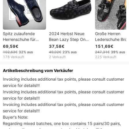
Spitz zulaufende
2024 Herbst Neue
Große Herren
Herrenschuhe für
Bean Lazy Step On
Lederschuhe Bro
formelle und lässige
Karierte Herren Trendy
Business Korean S
69,59€
37,58€
151,69€
Geschäftsleute,
Lederschuhe, Casual
Casual British Ca
102,63€
32%
aus
49,02€
23%
aus
247,31€
39%
aus
niedrig geschnitten,
Single Schuhe
Hairstylist Trendy
178 Verkauft
2 Verkauft
225 Verkauft
Krokodilmuster,
Lace-up Rivet
Lederoberfläche,
Artikelbeschreibung vom Verkäufer
modische
Invoicing includes additional tax points, please consult customer 
Hochzeitsschuhe,
Einzeloberfläche,
service for details!!!

Schuhe,
Invoicing includes additional tax points, please consult customer 
service for details!!!

Invoicing includes additional tax points, please consult customer 
service for details!!!

Buyer's Note:

Regarding mixed batches, one box contains 15 pairs/30 pairs, 