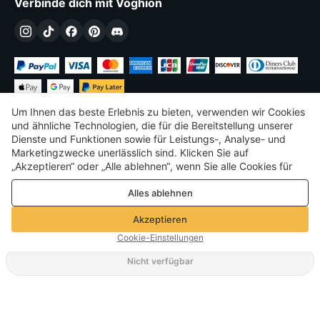
Verbinde dich mit Voghion
Um Ihnen das beste Erlebnis zu bieten, verwenden wir Cookies
und ähnliche Technologien, die für die Bereitstellung unserer
Dienste und Funktionen sowie für Leistungs-, Analyse- und
Marketingzwecke unerlässlich sind. Klicken Sie auf
€
EUR
Germany
„Akzeptieren“ oder „Alle ablehnen“, wenn Sie alle Cookies für
Leistungs-, Analyse- und Marketingzwecke zulassen oder
©
2026
Voghion
Alles ablehnen
ablehnen möchten. Weitere Informationen finden Sie in unserer
Terms & amp; Bedingungen
Datenschutz- und Cookie-Richtlinie
Datenschutz- und Cookie-Richtlinie
Akzeptieren
Community-Richtlinien
Cookie-Einstellungen
Nicht verfügbar
Unterstützende Versandart