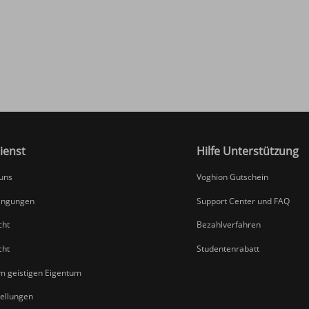
ienst
Hilfe Unterstützung
 uns
Voghion Gutschein
ingungen
Support Center und FAQ
cht
Bezahlverfahren
cht
Studentenrabatt
um geistigen Eigentum
tellungen