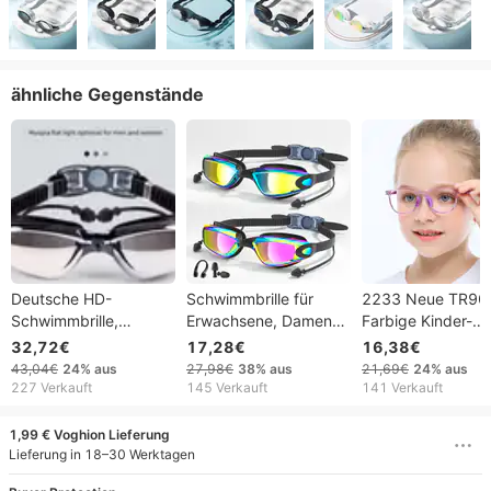
ähnliche Gegenstände
Deutsche HD-
Schwimmbrille für
2233 Neue TR90
Schwimmbrille,
Erwachsene, Damen
Farbige Kinder-
wasserdicht,
und Herren,
Grundschüler
32,72€
17,28€
16,38€
beschlagfrei,
galvanisiert, HD,
Zweifarbige Leich
43,04€
24%
aus
27,98€
38%
aus
21,69€
24%
aus
Korrektionsgläser,
wasserdicht,
Weiche Passende
227 Verkauft
145 Verkauft
141 Verkauft
kleines Rahmenmodell,
beschlagfrei,
Myopie-Brille für
neues Modell 2025,
Kurzsichtigkeitsbrillen-
Jungen und Mäd
1,99 € Voghion Lieferung
professionelle
Set, Schwimmkappe,
Lieferung in 18–30 Werktagen
Schwimmbrille für
Nasenschutz