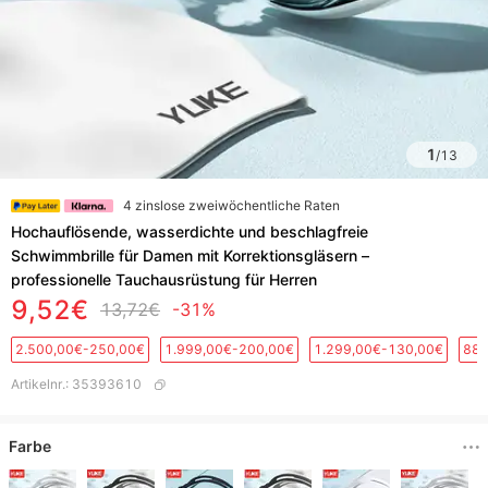
1
/
13
4 zinslose zweiwöchentliche Raten
Hochauflösende, wasserdichte und beschlagfreie
Schwimmbrille für Damen mit Korrektionsgläsern –
professionelle Tauchausrüstung für Herren
9,52€
13,72€
-31%
2.500,00€-250,00€
1.999,00€-200,00€
1.299,00€-130,00€
889
Artikelnr.
:
35393610
Farbe