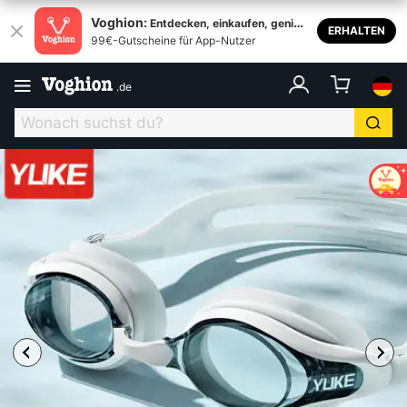
Voghion:
Entdecken, einkaufen, genieß
ERHALTEN
99€-Gutscheine für App-Nutzer
en
.
de