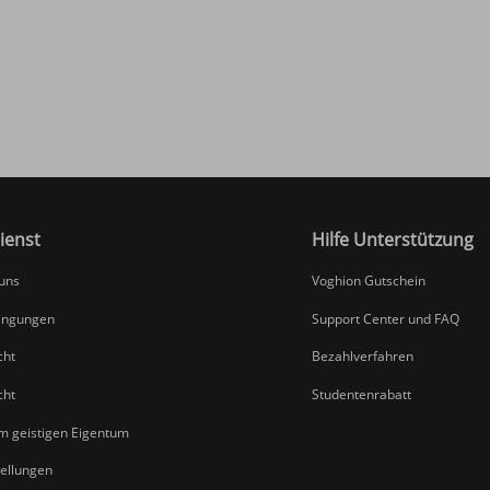
ienst
Hilfe Unterstützung
 uns
Voghion Gutschein
ingungen
Support Center und FAQ
cht
Bezahlverfahren
cht
Studentenrabatt
um geistigen Eigentum
tellungen