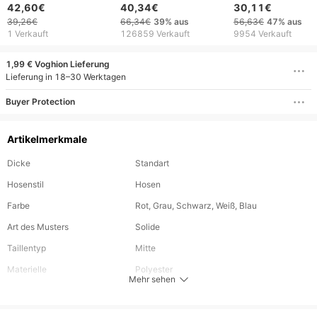
Trend Hip Hop
Trend Hip Hop Casual
Damen im gleichen
42,60€
40,34€
30,11€
Elastischer
Elastische Taille
Trendy Brand Ho
39,26€
66,34€
39%
aus
56,63€
47%
aus
Taillenreißverschluss
Reißverschluss Lose
Zweiteilige Hose 
1 Verkauft
126859 Verkauft
9954 Verkauft
Lose Einfarbige Sport-
Einfarbige Sport
Kordelzug Hose
Freizeithose
Freizeithose
Stickerei
1,99 € Voghion Lieferung
Lieferung in 18–30 Werktagen
Buyer Protection
Artikelmerkmale
Dicke
Standart
Hosenstil
Hosen
Farbe
Rot, Grau, Schwarz, Weiß, Blau
Art des Musters
Solide
Taillentyp
Mitte
Materielle
Polyester
Mehr sehen
Länge
Lang
Elastizität des Gewebes
Leichte Dehnung