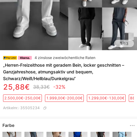
1
/
13
4 zinslose zweiwöchentliche Raten
„Herren-Freizeithose mit geradem Bein, locker geschnitten –
Ganzjahreshose, atmungsaktiv und bequem,
Schwarz/Weiß/Hellblau/Dunkelgrau“
25,88€
38,33€
-32%
2.500,00€-250,00€
1.999,00€-200,00€
1.299,00€-130,00€
889
Artikelnr.
:
35505234
Farbe