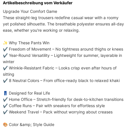
Artikelbeschreibung vom Verkäufer
Pflegehinweise
maschinenwaschbar; keine chemische
Upgrade Your Comfort Game​​

Reinigung
These ​​straight-leg trousers​​ redefine casual wear with a ​​roomy 
Enthaltene Komponenten
yet polished silhouette​​. The ​​breathable polyester​​ ensures all-day 
Ein Stück
ease, whether you're working or relaxing.

Hose mit Knopfleiste
Elastischer Bund
Jahreszeit
Frühling, Herbst, Sommer
​​✨ Why These Pants Win​​

✔ ​​Freedom of Movement​​ – No tightness around thighs or knees

✔ ​​Year-Round Versatility​​ – Lightweight for summer, layerable in 
winter

✔ ​​Wrinkle-Resistant Fabric​​ – Looks crisp even after hours of 
sitting

✔ ​​8 Neutral Colors​​ – From office-ready black to relaxed khaki

​​👖 Designed for Real Life​​

✔ ​​Home Office​​ – Stretch-friendly for desk-to-kitchen transitions

✔ ​​Coffee Runs​​ – Pair with sneakers for effortless style

✔ ​​Weekend Travel​​ – Pack without worrying about creases

​​🎨 Color &amp; Style Guide​​
