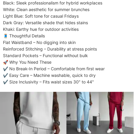
​​Black​​: Sleek professionalism for hybrid workplaces

​​White​​: Clean aesthetic for summer brunches

​​Light Blue​​: Soft tone for casual Fridays

​​Dark Gray​​: Versatile shade that hides stains

​​Khaki​​: Earthy hue for outdoor activities

​​🧵 Thoughtful Details​​

​​Flat Waistband​​ – No digging into skin

​​Reinforced Stitching​​ – Durability at stress points

​​Standard Pockets​​ – Functional without bulk

​​🚀 Why You Need These​​

✔ ​​No Break-In Period​​ – Comfortable from first wear

✔ ​​Easy Care​​ – Machine washable, quick to dry

✔ ​​Size Inclusivity​​ – Fits waist sizes 30" to 44"