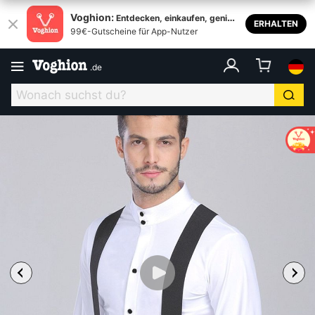
Voghion:
Entdecken, einkaufen, genieß
ERHALTEN
99€-Gutscheine für App-Nutzer
en
.
de