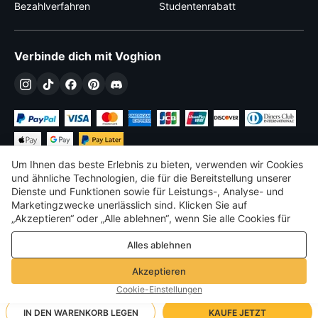
Bezahlverfahren
Studentenrabatt
Verbinde dich mit Voghion
Um Ihnen das beste Erlebnis zu bieten, verwenden wir Cookies
und ähnliche Technologien, die für die Bereitstellung unserer
Dienste und Funktionen sowie für Leistungs-, Analyse- und
Marketingzwecke unerlässlich sind. Klicken Sie auf
€
EUR
Germany
„Akzeptieren“ oder „Alle ablehnen“, wenn Sie alle Cookies für
Leistungs-, Analyse- und Marketingzwecke zulassen oder
©
2026
Voghion
Alles ablehnen
ablehnen möchten. Weitere Informationen finden Sie in unserer
Terms & amp; Bedingungen
Datenschutz- und Cookie-Richtlinie
Datenschutz- und Cookie-Richtlinie
Akzeptieren
Community-Richtlinien
Cookie-Einstellungen
IN DEN WARENKORB LEGEN
KAUFE JETZT