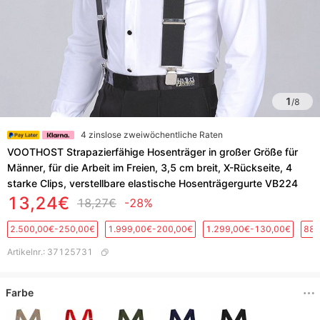
1
/
8
4 zinslose zweiwöchentliche Raten
VOOTHOST Strapazierfähige Hosenträger in großer Größe für
Männer, für die Arbeit im Freien, 3,5 cm breit, X-Rückseite, 4
starke Clips, verstellbare elastische Hosenträgergurte VB224
13,24€
18,27€
-28%
2.500,00€-250,00€
1.999,00€-200,00€
1.299,00€-130,00€
889
Artikelnr.
:
37125731
Farbe