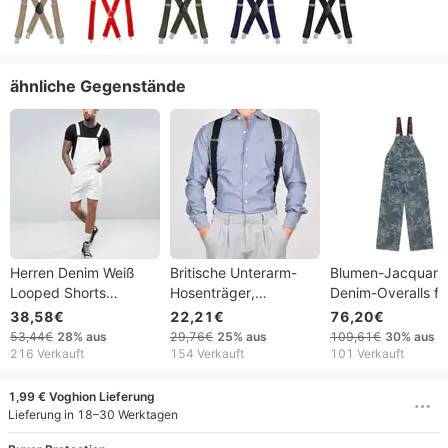
ähnliche Gegenstände
Herren Denim Weiß
Britische Unterarm-
Blumen-Jacquard
Looped Shorts
Hosenträger,
Denim-Overalls fü
Jumpsuit Overalls
Pistolenhalfter,
Herren im trendig
38,58€
22,21€
76,20€
2023
seitlicher Clip auf der
Design, lockere u
53,44€
28%
aus
29,76€
25%
aus
109,61€
30%
aus
Rückseite,
lässige Camisole-
216 Verkauft
154 Verkauft
101 Verkauft
Herrenanzug,
Einteilerhose mit
Hosenträgerclip für
geradem Bein
1,99 € Voghion Lieferung
Herren
Lieferung in 18–30 Werktagen