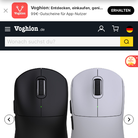
Voghion:
Entdecken, einkaufen, genieß
ERHALTEN
99€-Gutscheine für App-Nutzer
en
.
de