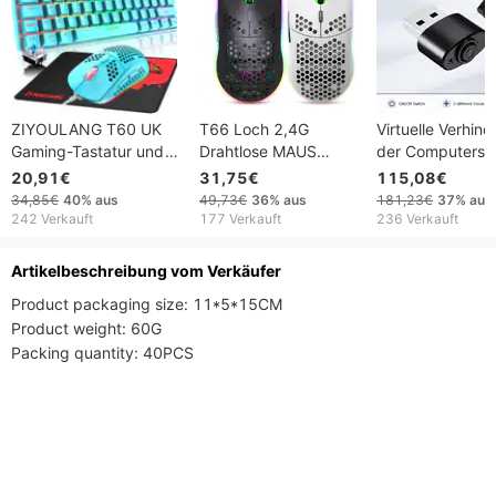
ZIYOULANG T60 UK
T66 Loch 2,4G
Virtuelle Verhin
Gaming-Tastatur und
Drahtlose MAUS
der Computersp
Maus-Kombination, 60
Leichte Design Waben
Ausschalten des
20,91€
31,75€
115,08€
% kompakt,
RGB Leuchtende 6-
Bildschirms,
34,85€
40%
aus
49,73€
36%
aus
181,23€
37%
aus
Regenbogen-
Tasten Maus
Ruhezustand de
242 Verkauft
177 Verkauft
236 Verkauft
Hintergrundbeleuchtung
Großhandel
Controllers, Espo
God, Mouse Mov
Artikelbeschreibung vom Verkäufer
Product packaging size: 11*5*15CM

Product weight: 60G

Packing quantity: 40PCS