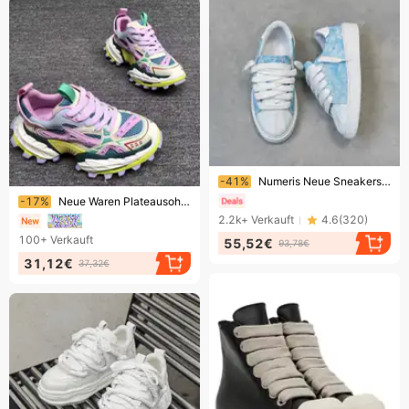
Endet bald!
-41%
Numeris Neue Sneakers mit Shell-Toe-Zehenkappe, langärmeliger Sohle, niedrigem Schaft, lässigen Sportschuhen, vielseitigen Schnürschuhen für Herren.
Endet bald!
-17%
Neue Waren Plateausohle Herrenschuhe Mesh Atmungsaktiv Rutschfeste Verschleißfeste Freizeitschuhe Papa Schuhe
2.2k+
Verkauft
4.6
(
320
)
100+
Verkauft
55,52€
93,78€
31,12€
37,32€