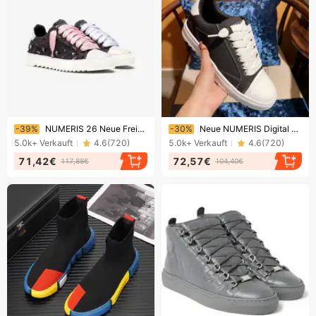
Endet bald!
Endet bald!
-39%
NUMERIS 26 Neue Freizeit-Sneaker – Unisex-Modeschuhe im europäischen Stil (Authentische Premium-Edition)
-30%
Neue NUMERIS Digital Series Sneakers – Vielseitige Unisex-Skateschuhe für die Freizeit.
5.0k+
Verkauft
4.6
(
720
)
5.0k+
Verkauft
4.6
(
720
)
71,42€
72,57€
117,88€
104,40€