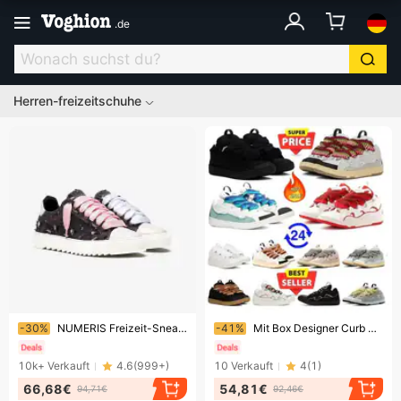
.
de
Herren-freizeitschuhe
Endet bald!
Endet bald!
-30%
NUMERIS Freizeit-Sneaker – Unisex-Modeschuhe im europäischen Stil (Authentische Premium-Edition)
-41%
Mit Box Designer Curb Schuhe Sneakers für Männer Frauen Schwarze Herren Damen Trainer Plate-forme Casual Chaussure Platform
10k+
Verkauft
4.6
(
999+
)
10
Verkauft
4
(
1
)
66,68€
54,81€
94,71€
92,46€