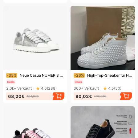
Endet bald!
Endet bald!
-35%
Neue Casua NUMERIS Digital Series Sneakers – Vielseitige Unisex-Skate-Schuhe für die Freizeit.
-26%
High-Top-Sneaker für Herren mit Nieten – Punk-Rock-Schuhe mit Metallösen, klobiger Gummisohle und Retro-Streetstyle
2.0k+
Verkauft
4.6
(
288
)
300+
Verkauft
4.5
(
50
)
68,20€
80,02€
104,97€
108,07€