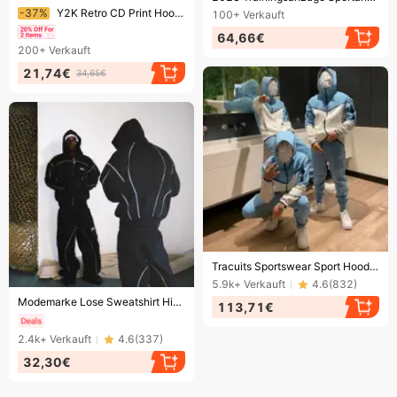
Endet bald!
-37%
Y2K Retro CD Print Hoodie & Jogginghose Set – Streetwear Pullover mit Grafik-Taschen & passende Jogginghose
100+
Verkauft
64,66€
200+
Verkauft
21,74€
34,65€
Endet bald!
Tracuits Sportswear Sport Hoodies Designer Trainingsanzüge Unisex Pullover Reißverschluss Lose Hoody Tech Fleece Jacken
5.9k+
Verkauft
4.6
(
832
)
Endet bald!
Modemarke Lose Sweatshirt Hip Hop Street Wear Männer und Frauen Reißverschluss Kapuzen Sportanzug
113,71€
2.4k+
Verkauft
4.6
(
337
)
32,30€