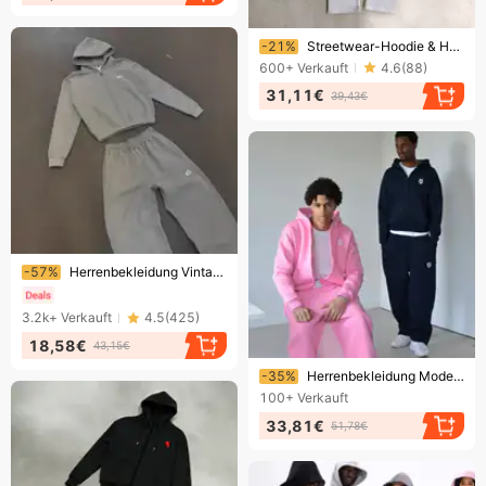
Endet bald!
-21%
Streetwear-Hoodie & Hosen-Set – Stylischer Leopardenmuster & Buchstabenstickerei – Unisex-Freizeitoutfit (Grau/Schwarz, S-XL)​
600+
Verkauft
4.6
(
88
)
31,11€
39,43€
Endet bald!
-57%
Herrenbekleidung ​Vintage-Set mit besticktem Hoodie und Jogginghose – Retro-Streetwear, Unisex, lässiges Outfit für Männer und Frauen​
3.2k+
Verkauft
4.5
(
425
)
18,58€
43,15€
Endet bald!
-35%
Herrenbekleidung Mode Herbst Damen Hoodies Bestickte Pullover Hoodies Bedruckte Langarm Damen Pullover Tops
100+
Verkauft
33,81€
51,78€