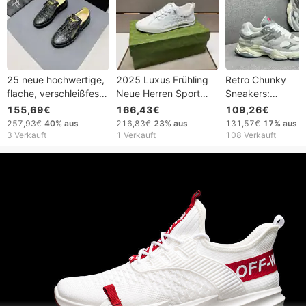
25 neue hochwertige,
2025 Luxus Frühling
Retro Chunky
flache, verschleißfeste
Neue Herren Sport
Sneakers:
GZ-Schnürschuhe für
Trendy Vielseitig
Multitexturiertes
155,69€
166,43€
109,26€
Herren, lässige Sport-
Atmungsaktiv Casual
Design mit marka
257,93€
40%
aus
216,83€
23%
aus
131,57€
17%
aus
Sneaker mit
Weiß Schuhe
Silhouette für die
3 Verkauft
1 Verkauft
108 Verkauft
Reißverschluss,
Mode
trendige Schuhe