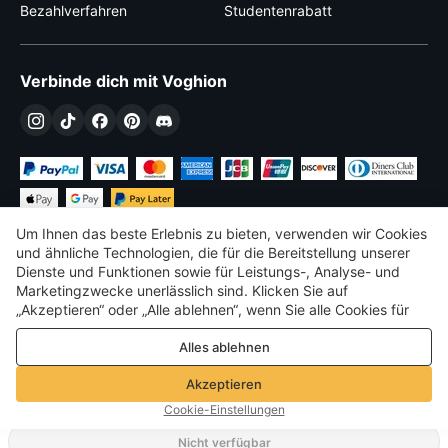
Bezahlverfahren
Studentenrabatt
Verbinde dich mit Voghion
Um Ihnen das beste Erlebnis zu bieten, verwenden wir Cookies
und ähnliche Technologien, die für die Bereitstellung unserer
Dienste und Funktionen sowie für Leistungs-, Analyse- und
Marketingzwecke unerlässlich sind. Klicken Sie auf
€
EUR
Germany
„Akzeptieren“ oder „Alle ablehnen“, wenn Sie alle Cookies für
Leistungs-, Analyse- und Marketingzwecke zulassen oder
©
2026
Voghion
Alles ablehnen
ablehnen möchten. Weitere Informationen finden Sie in unserer
Terms & amp; Bedingungen
Datenschutz- und Cookie-Richtlinie
Datenschutz- und Cookie-Richtlinie
Akzeptieren
Community-Richtlinien
Cookie-Einstellungen
Nicht verfügbar