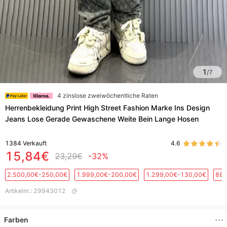
1
/
7
4 zinslose zweiwöchentliche Raten
Herrenbekleidung Print High Street Fashion Marke Ins Design
Jeans Lose Gerade Gewaschene Weite Bein Lange Hosen
1384
Verkauft
4.6
15,84€
23,29€
-32%
2.500,00€-250,00€
1.999,00€-200,00€
1.299,00€-130,00€
889
Artikelnr.
:
29943012
Farben