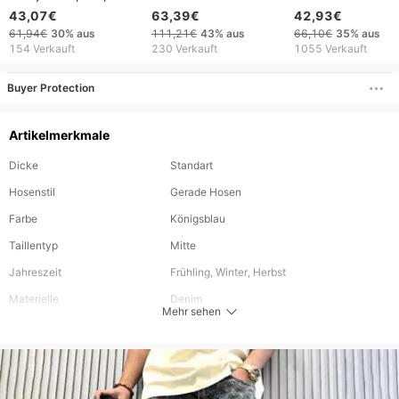
Herren Retro
lässige Street-Sty
43,07€
63,39€
42,93€
Totenkopf Grafik
Jeanshose mit
61,94€
30%
aus
111,21€
43%
aus
66,10€
35%
aus
Bestickte Baggy
mittlerem Stretcha
154 Verkauft
230 Verkauft
1055 Verkauft
Jeans Denim Hosen
für Herren im Früh
Männer Goth Hohe
und Sommer
Buyer Protection
Taille Weite Hose
Artikelmerkmale
Dicke
Standart
Hosenstil
Gerade Hosen
Farbe
Königsblau
Taillentyp
Mitte
Jahreszeit
Frühling, Winter, Herbst
Materielle
Denim
Mehr sehen
Länge
Lang
Stil
High Street, Vintage, Moto & Biker, Outdoor,
Safari-Stil