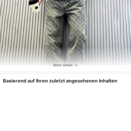
Elastizität des Gewebes
Nicht dehnbar
Pflegehinweise
Maschinenwäsche oder professionelle
chemische Reinigung
Enthaltene Komponenten
Ein Stück
Hose mit Knopfleiste
Reißverschluss
Mehr sehen
Basierend auf Ihren zuletzt angesehenen Inhalten