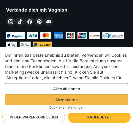
Verbinde dich mit Voghion
Um Ihnen das beste Erlebnis zu bieten, verwenden wir Cookies
und ähnliche Technologien, die für die Bereitstellung unserer
Dienste und Funktionen sowie für Leistungs-, Analyse- und
Marketingzwecke unerlässlich sind. Klicken Sie auf
€
EUR
Germany
„Akzeptieren“ oder „Alle ablehnen“, wenn Sie alle Cookies für
Leistungs-, Analyse- und Marketingzwecke zulassen oder
©
2026
Voghion
Alles ablehnen
ablehnen möchten. Weitere Informationen finden Sie in unserer
Terms & amp; Bedingungen
Datenschutz- und Cookie-Richtlinie
Datenschutz- und Cookie-Richtlinie
Akzeptieren
Community-Richtlinien
Cookie-Einstellungen
IN DEN WARENKORB LEGEN
KAUFE JETZT
Unterstützende Versandart