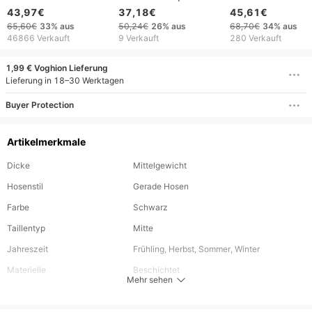
Amerikanischer Retro-
Denim Pour Homme,
neuer Stil, trendi
43,97€
37,18€
45,61€
RO-Stil Kordelzug
Vêtement De Couleur
lässig, modisch u
65,60€
33%
aus
50,24€
26%
aus
68,70€
34%
aus
Reißverschluss
Unie, Vintage, Bleu, À
elegant, japanisc
46866 Verkauft
9 Verkauft
280 Verkauft
Farbverlauf
La Mode, Nouvelle
Stil, schlichte und
Gewaschen Distressed
Collection Automne
vielseitige Jeans.
1,99 € Voghion Lieferung
Lose Weites Bein
Hiver
Lieferung in 18–30 Werktagen
Wisch-Arbeitskleidung
Buyer Protection
Jeans für Männer
Artikelmerkmale
Dicke
Mittelgewicht
Hosenstil
Gerade Hosen
Farbe
Schwarz
Taillentyp
Mitte
Jahreszeit
Frühling, Herbst, Sommer, Winter
Materielle
Beschichtet
Mehr sehen
Länge
Lang
Elastizität des Gewebes
Nicht dehnbar