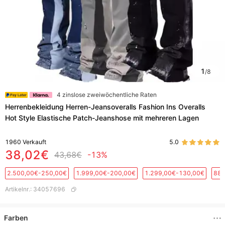
1
/
8
4 zinslose zweiwöchentliche Raten
Herrenbekleidung Herren-Jeansoveralls Fashion Ins Overalls
Hot Style Elastische Patch-Jeanshose mit mehreren Lagen
1960
Verkauft
5.0
38,02€
43,68€
-13%
2.500,00€-250,00€
1.999,00€-200,00€
1.299,00€-130,00€
889
Artikelnr.
:
34057696
Farben